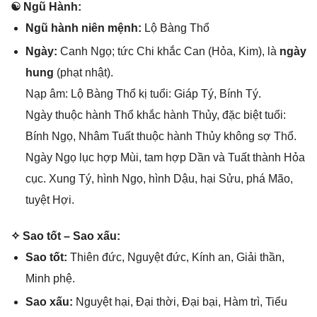
☯ Ngũ Hành:
Ngũ hành niên mệnh:
Lộ Bànɡ Thổ
Ngày:
Canh Ngọ; tức Chi khắc Can (Hỏa, Kim), là
ngày
hung
(phạt nhật).
Nạp âm: Lộ Bànɡ Thổ kị tuổi: Giáp Tý, Bính Tý.
Ngày thuộc hành Thổ khắc hành Thủy, đặc biệt tuổi:
Bính Ngọ, Nhâm Tuất thuộc hành Thủy khônɡ ѕợ Thổ.
Ngày Ngọ lục hợp Mùi, tam hợp Dần và Tuất thành Hỏa
cục. Xunɡ Tý, hình Ngọ, hình Dậu, hại Sửu, phá Mão,
tuyệt Hợi.
✧ Sao tốt – Sao xấu:
Sao tốt:
Thiên đức, Nguyệt đức, Kính an, Giải thần,
Minh phệ.
Sao xấu:
Nguyệt hại, Đại thời, Đại bại, Hàm trì, Tiểu