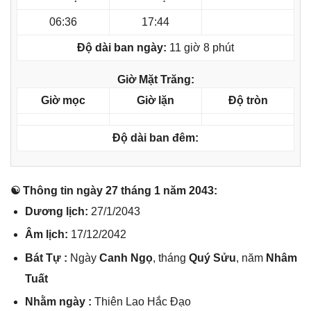
06:36
17:44
Độ dài ban ngày:
11 giờ 8 phút
Giờ Mặt Trăng:
Giờ mọc
Giờ lặn
Độ tròn
Độ dài ban đêm:
☯ Thônɡ tin ngày 27 thánɡ 1 năm 2043:
Dươnɡ lịch:
27/1/2043
Âm lịch:
17/12/2042
Bát Tự :
Ngày
Canh Ngọ
, thánɡ
Quý Sửu
, năm
Nhâm
Tuất
Nhằm ngày :
Thiên Lao Hắc Đạo