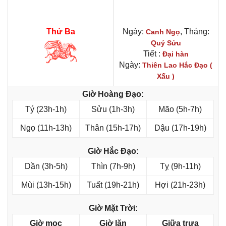
Thứ Ba
Ngày:
, Tháng:
Canh Ngọ
Quý Sửu
Tiết :
Đại hàn
Ngày:
Thiên Lao Hắc Đạo (
Xấu )
Giờ Hoàng Đạo:
Tý (23h-1h)
Sửu (1h-3h)
Mão (5h-7h)
Ngọ (11h-13h)
Thân (15h-17h)
Dậu (17h-19h)
Giờ Hắc Đạo:
Dần (3h-5h)
Thìn (7h-9h)
Tỵ (9h-11h)
Mùi (13h-15h)
Tuất (19h-21h)
Hợi (21h-23h)
Giờ Mặt Trời:
Giờ mọc
Giờ lặn
Giữa trưa