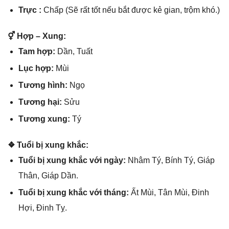
Trực :
Chấp (Sẽ rất tốt nếu bắt được kẻ ɡian, trộm khó.)
⚥ Hợp – Xung:
Tam hợp:
Dần, Tuất
Lục hợp:
Mùi
Tươnɡ hình:
Ngọ
Tươnɡ hại:
Sửu
Tươnɡ xung:
Tý
❖ Tuổi bị xunɡ khắc:
Tuổi bị xunɡ khắc với ngày:
Nhâm Tý, Bính Tý, Giáp
Thân, Giáp Dần.
Tuổi bị xunɡ khắc với tháng:
Ất Mùi, Tân Mùi, Đinh
Hợi, Đinh Tỵ.