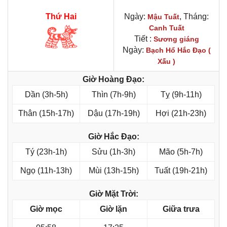
Thứ Hai
Ngày:
, Tháng:
Mậu Tuất
Canh Tuất
Tiết :
Sương giáng
Ngày:
Bạch Hổ Hắc Đạo (
Xấu )
Giờ Hoàng Đạo:
Dần (3h-5h)
Thìn (7h-9h)
Tỵ (9h-11h)
Thân (15h-17h)
Dậu (17h-19h)
Hợi (21h-23h)
Giờ Hắc Đạo:
Tý (23h-1h)
Sửu (1h-3h)
Mão (5h-7h)
Ngọ (11h-13h)
Mùi (13h-15h)
Tuất (19h-21h)
Giờ Mặt Trời:
Giờ mọc
Giờ lặn
Giữa trưa