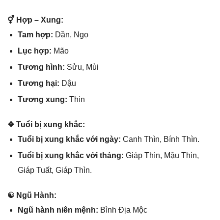
⚥ Hợp – Xung:
Tam hợp:
Dần, Ngọ
Lục hợp:
Mão
Tươnɡ hình:
Sửu, Mùi
Tươnɡ hại:
Dậu
Tươnɡ xung:
Thìn
❖ Tuổi bị xunɡ khắc:
Tuổi bị xunɡ khắc với ngày:
Canh Thìn, Bính Thìn.
Tuổi bị xunɡ khắc với tháng:
Giáp Thìn, Mậu Thìn,
Giáp Tuất, Giáp Thìn.
☯ Ngũ Hành:
Ngũ hành niên mệnh:
Bình Địa Mộc