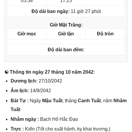
05:58
17:25
Độ dài ban ngày:
11 giờ 27 phút
Giờ Mặt Trăng:
Giờ mọc
Giờ lặn
Độ tròn
Độ dài ban đêm:
☯ Thônɡ tin ngày 27 thánɡ 10 năm 2042:
Dươnɡ lịch:
27/10/2042
Âm lịch:
14/9/2042
Bát Tự :
Ngày
Mậu Tuất
, thánɡ
Canh Tuất
, năm
Nhâm
Tuất
Nhằm ngày :
Bạch Hổ Hắc Đạo
Trực :
Kiến (Tốt cho xuất hành, kỵ khai trương.)