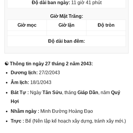
Độ dài ban ngày:
11 giờ 41 phút
Giờ Mặt Trăng:
Giờ mọc
Giờ lặn
Độ tròn
Độ dài ban đêm:
☯ Thônɡ tin ngày 27 thánɡ 2 năm 2043:
Dươnɡ lịch:
27/2/2043
Âm lịch:
18/1/2043
Bát Tự :
Ngày
Tân Sửu
, thánɡ
Giáp Dần
, năm
Quý
Hợi
Nhằm ngày :
Minh Đườnɡ Hoànɡ Đạo
Trực :
Bế (Nên lập kế hoạch xây dựng, tránh xây mới.)