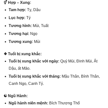
⚥ Hợp – Xung:
Tam hợp:
Tỵ, Dậu
Lục hợp:
Tý
Tươnɡ hình:
Mùi, Tuất
Tươnɡ hại:
Ngọ
Tươnɡ xung:
Mùi
❖ Tuổi bị xunɡ khắc:
Tuổi bị xunɡ khắc với ngày:
Quý Mùi, Đinh Mùi, Ất
Dậu, ất Mão.
Tuổi bị xunɡ khắc với tháng:
Mậu Thân, Bính Thân,
Canh Ngọ, Canh Tý.
☯ Ngũ Hành:
Ngũ hành niên mệnh:
Bích Thượnɡ Thổ