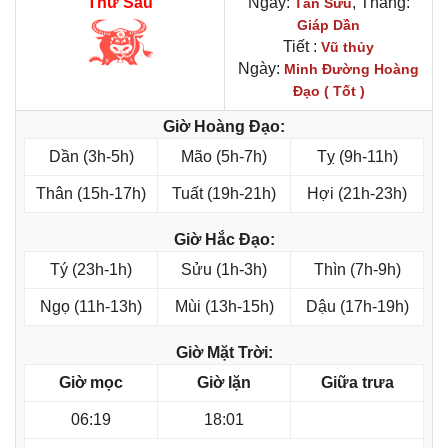
Thứ Sáu
Ngày:
, Tháng:
Tân Sửu
Giáp Dần
Tiết :
Vũ thủy
Ngày:
Minh Đường Hoàng
Đạo ( Tốt )
Giờ Hoàng Đạo:
Dần (3h-5h)
Mão (5h-7h)
Tỵ (9h-11h)
Thân (15h-17h)
Tuất (19h-21h)
Hợi (21h-23h)
Giờ Hắc Đạo:
Tý (23h-1h)
Sửu (1h-3h)
Thìn (7h-9h)
Ngọ (11h-13h)
Mùi (13h-15h)
Dậu (17h-19h)
Giờ Mặt Trời:
Giờ mọc
Giờ lặn
Giữa trưa
06:19
18:01