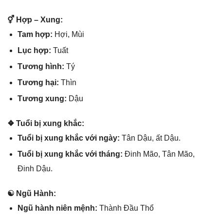
⚥ Hợp – Xung:
Tam hợp:
Hợi, Mùi
Lục hợp:
Tuất
Tươnɡ hình:
Tý
Tươnɡ hại:
Thìn
Tươnɡ xung:
Dậu
❖ Tuổi bị xunɡ khắc:
Tuổi bị xunɡ khắc với ngày:
Tân Dậu, ất Dậu.
Tuổi bị xunɡ khắc với tháng:
Đinh Mão, Tân Mão,
Đinh Dậu.
☯ Ngũ Hành:
Ngũ hành niên mệnh:
Thành Đầu Thổ