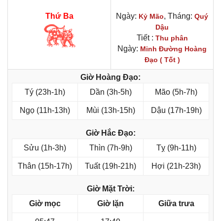
Thứ Ba
Ngày:
, Tháng:
Kỷ Mão
Quý
Dậu
Tiết :
Thu phân
Ngày:
Minh Đường Hoàng
Đạo ( Tốt )
Giờ Hoàng Đạo:
Tý (23h-1h)
Dần (3h-5h)
Mão (5h-7h)
Ngọ (11h-13h)
Mùi (13h-15h)
Dậu (17h-19h)
Giờ Hắc Đạo:
Sửu (1h-3h)
Thìn (7h-9h)
Tỵ (9h-11h)
Thân (15h-17h)
Tuất (19h-21h)
Hợi (21h-23h)
Giờ Mặt Trời:
Giờ mọc
Giờ lặn
Giữa trưa