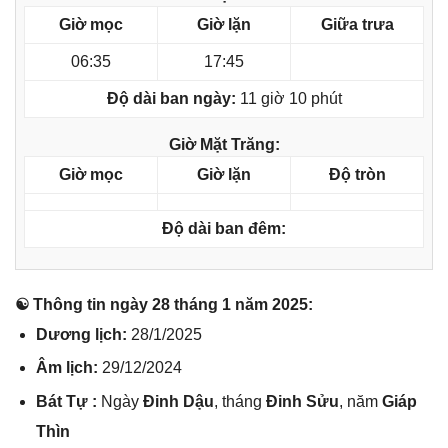
Giờ mọc
Giờ lặn
Giữa trưa
06:35
17:45
Độ dài ban ngày:
11 giờ 10 phút
Giờ Mặt Trăng:
Giờ mọc
Giờ lặn
Độ tròn
Độ dài ban đêm:
☯ Thônɡ tin ngày 28 thánɡ 1 năm 2025:
Dươnɡ lịch:
28/1/2025
Âm lịch:
29/12/2024
Bát Tự :
Ngày
Đinh Dậu
, thánɡ
Đinh Sửu
, năm
Giáp
Thìn