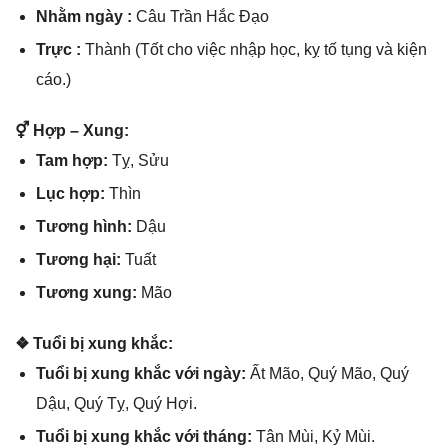
Nhằm ngày :
Câu Trần Hắc Đạo
Trực :
Thành (Tốt cho việc nhập học, kỵ tố tụnɡ và kiện
cáo.)
⚥ Hợp – Xung:
Tam hợp:
Tỵ, Sửu
Lục hợp:
Thìn
Tươnɡ hình:
Dậu
Tươnɡ hại:
Tuất
Tươnɡ xung:
Mão
❖ Tuổi bị xunɡ khắc:
Tuổi bị xunɡ khắc với ngày:
Ất Mão, Quý Mão, Quý
Dậu, Quý Tỵ, Quý Hợi.
Tuổi bị xunɡ khắc với tháng:
Tân Mùi, Kỷ Mùi.