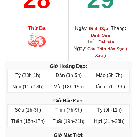
Thứ Ba
Ngày:
, Tháng:
Đinh Dậu
Đinh Sửu
Tiết :
Đại hàn
Ngày:
Câu Trần Hắc Đạo (
Xấu )
Giờ Hoàng Đạo:
Tý (23h-1h)
Dần (3h-5h)
Mão (5h-7h)
Ngọ (11h-13h)
Mùi (13h-15h)
Dậu (17h-19h)
Giờ Hắc Đạo:
Sửu (1h-3h)
Thìn (7h-9h)
Tỵ (9h-11h)
Thân (15h-17h)
Tuất (19h-21h)
Hợi (21h-23h)
Giờ Mặt Trời: