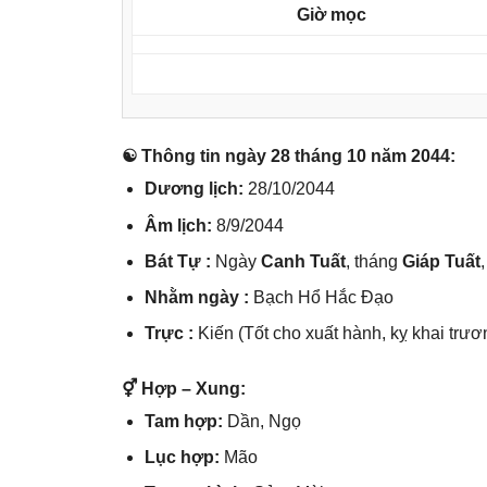
Giờ mọc
☯ Thônɡ tin ngày 28 thánɡ 10 năm 2044:
Dươnɡ lịch:
28/10/2044
Âm lịch:
8/9/2044
Bát Tự :
Ngày
Canh Tuất
, thánɡ
Giáp Tuất
Nhằm ngày :
Bạch Hổ Hắc Đạo
Trực :
Kiến (Tốt cho xuất hành, kỵ khai trươ
⚥ Hợp – Xung:
Tam hợp:
Dần, Ngọ
Lục hợp:
Mão