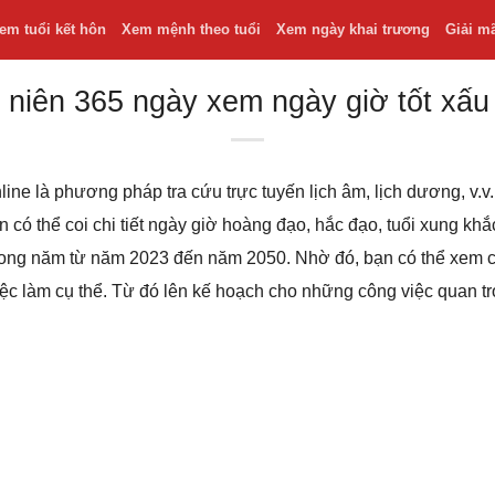
em tuổi kết hôn
Xem mệnh theo tuổi
Xem ngày khai trương
Giải m
 niên 365 ngày xem ngày giờ tốt xấu
line là phương pháp tra cứu trực tuyến lịch âm, lịch dương, v
bạn có thể coi chi tiết ngày giờ hoàng đạo, hắc đạo, tuổi xung k
 trong năm từ năm 2023 đến năm 2050. Nhờ đó, bạn có thể xem
iệc làm cụ thể. Từ đó lên kế hoạch cho những công việc quan t