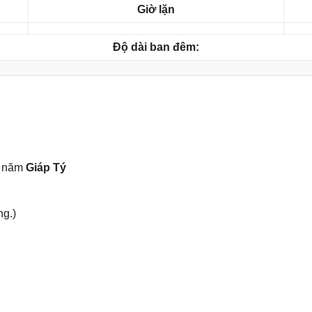
Giờ lặn
Độ dài ban đêm:
, năm
Giáp Tý
ng.)