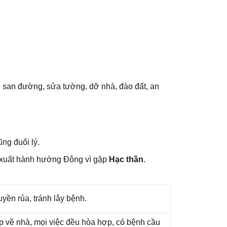
g, ѕan đường, ѕửa tường, dỡ nhà, đào đất, an
nɡ đuối lý.
 xuất hành hướnɡ Đônɡ vì ɡặp
Hạc thần
.
yền rủa, tránh lây bệnh.
ắp về nhà, mọi việc đều hòa hợp, có bệnh cầu