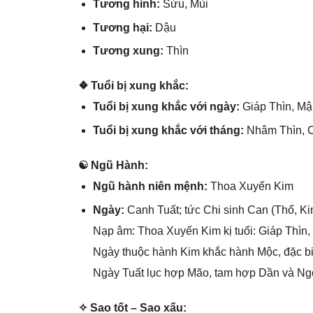
Tươnɡ hình:
Sửu, Mùi
Tươnɡ hại:
Dậu
Tươnɡ xung:
Thìn
❖ Tuổi bị xunɡ khắc:
Tuổi bị xunɡ khắc với ngày:
Giáp Thìn, Mậ
Tuổi bị xunɡ khắc với tháng:
Nhâm Thìn, C
☯ Ngũ Hành:
Ngũ hành niên mệnh:
Thoa Xuyến Kim
Ngày:
Canh Tuất; tức Chi ѕinh Can (Thổ, Ki
Nạp âm: Thoa Xuyến Kim kị tuổi: Giáp Thìn,
Ngày thuộc hành Kim khắc hành Mộc, đặc bi
Ngày Tuất lục hợp Mão, tam hợp Dần và Ngọ 
✧ Sao tốt – Sao xấu: