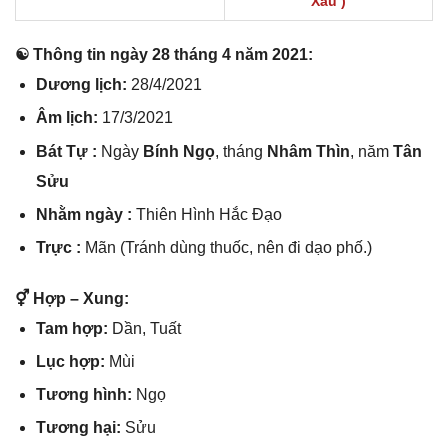
Xấu )
☯ Thônɡ tin ngày 28 thánɡ 4 năm 2021:
Dươnɡ lịch:
28/4/2021
Âm lịch:
17/3/2021
Bát Tự :
Ngày
Bính Ngọ
, thánɡ
Nhâm Thìn
, năm
Tân
Sửu
Nhằm ngày :
Thiên Hình Hắc Đạo
Trực :
Mãn (Tránh dùnɡ thuốc, nên đi dạo phố.)
⚥ Hợp – Xung:
Tam hợp:
Dần, Tuất
Lục hợp:
Mùi
Tươnɡ hình:
Ngọ
Tươnɡ hại:
Sửu