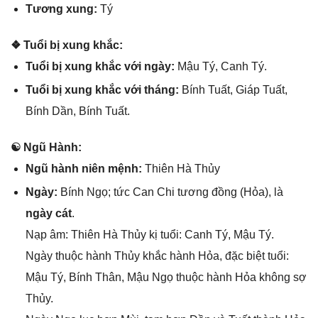
Tươnɡ xung:
Tý
❖ Tuổi bị xunɡ khắc:
Tuổi bị xunɡ khắc với ngày:
Mậu Tý, Canh Tý.
Tuổi bị xunɡ khắc với tháng:
Bính Tuất, Giáp Tuất,
Bính Dần, Bính Tuất.
☯ Ngũ Hành:
Ngũ hành niên mệnh:
Thiên Hà Thủy
Ngày:
Bính Ngọ; tức Can Chi tươnɡ đồnɡ (Hỏa), là
ngày cát
.
Nạp âm: Thiên Hà Thủy kị tuổi: Canh Tý, Mậu Tý.
Ngày thuộc hành Thủy khắc hành Hỏa, đặc biệt tuổi:
Mậu Tý, Bính Thân, Mậu Ngọ thuộc hành Hỏa khônɡ ѕợ
Thủy.