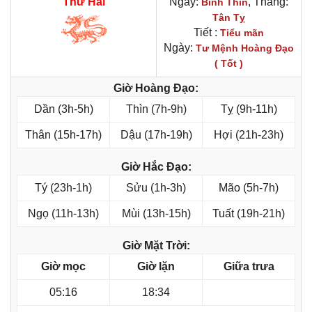
Thứ Hai
Ngày:
, Tháng:
Bính Thìn
Tân Tỵ
Tiết :
Tiểu mãn
Ngày:
Tư Mệnh Hoàng Đạo
( Tốt )
Giờ Hoàng Đạo:
Dần (3h-5h)
Thìn (7h-9h)
Tỵ (9h-11h)
Thân (15h-17h)
Dậu (17h-19h)
Hợi (21h-23h)
Giờ Hắc Đạo:
Tý (23h-1h)
Sửu (1h-3h)
Mão (5h-7h)
Ngọ (11h-13h)
Mùi (13h-15h)
Tuất (19h-21h)
Giờ Mặt Trời:
Giờ mọc
Giờ lặn
Giữa trưa
05:16
18:34