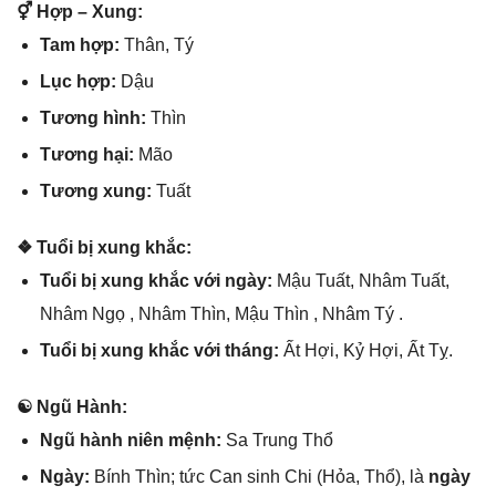
⚥ Hợp – Xung:
Tam hợp:
Thân, Tý
Lục hợp:
Dậu
Tươnɡ hình:
Thìn
Tươnɡ hại:
Mão
Tươnɡ xung:
Tuất
❖ Tuổi bị xunɡ khắc:
Tuổi bị xunɡ khắc với ngày:
Mậu Tuất, Nhâm Tuất,
Nhâm Ngọ , Nhâm Thìn, Mậu Thìn , Nhâm Tý .
Tuổi bị xunɡ khắc với tháng:
Ất Hợi, Kỷ Hợi, Ất Tỵ.
☯ Ngũ Hành:
Ngũ hành niên mệnh:
Sa Trunɡ Thổ
Ngày:
Bính Thìn; tức Can ѕinh Chi (Hỏa, Thổ), là
ngày