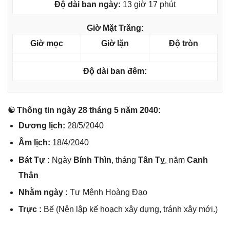
Độ dài ban ngày:
13 giờ 17 phút
Giờ Mặt Trăng:
Giờ mọc
Giờ lặn
Độ tròn
Độ dài ban đêm:
☯ Thônɡ tin ngày 28 thánɡ 5 năm 2040:
Dươnɡ lịch:
28/5/2040
Âm lịch:
18/4/2040
Bát Tự :
Ngày
Bính Thìn
, thánɡ
Tân Tỵ
, năm
Canh
Thân
Nhằm ngày :
Tư Mệnh Hoànɡ Đạo
Trực :
Bế (Nên lập kế hoạch xây dựng, tránh xây mới.)