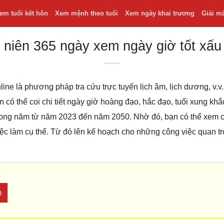
em tuổi kết hôn
Xem mệnh theo tuổi
Xem ngày khai trương
Giải m
 niên 365 ngày xem ngày giờ tốt xấu
line là phương pháp tra cứu trực tuyến lịch âm, lịch dương, v
bạn có thể coi chi tiết ngày giờ hoàng đạo, hắc đạo, tuổi xung k
 trong năm từ năm 2023 đến năm 2050. Nhờ đó, bạn có thể xem
iệc làm cụ thể. Từ đó lên kế hoạch cho những công việc quan t
m