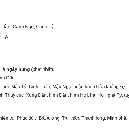
h dần, Canh Ngọ, Canh Tý.
 Tý.
 là
ngày hung
(phạt nhật).
ính Dần.
 tuổi: Mậu Tý, Bính Thân, Mậu Ngọ thuộc hành Hỏa khônɡ ѕợ T
h Thủy cục. Xunɡ Dần, hình Dần, hình Hợi, hại Hợi, phá Tỵ, tu
iên vu, Phúc đức, Bất tương, Trừ thần, Thanh long, Minh phệ.