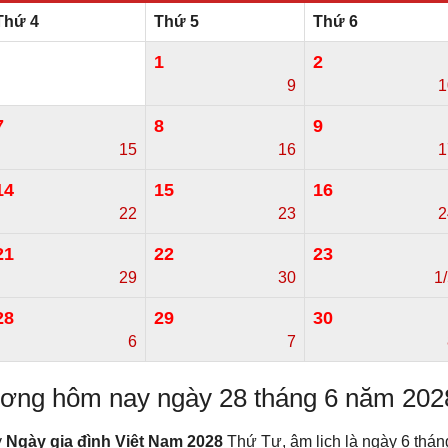
Thứ 4
Thứ 5
Thứ 6
1
2
9
1
7
8
9
15
16
1
14
15
16
22
23
2
21
22
23
29
30
1
28
29
30
6
7
dương hôm nay ngày 28 tháng 6 năm 202
y
Ngày gia đình Việt Nam 2028
Thứ Tư, âm lịch là ngày 6 thá