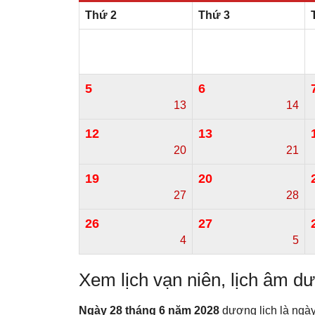
Thứ 2
Thứ 3
5
6
13
14
12
13
20
21
19
20
27
28
26
27
4
5
Xem lịch vạn niên, lịch âm 
Ngày 28 tháng 6 năm 2028
dương lịch là ngà