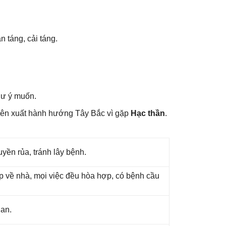
n táng, cải táng.
hư ý muốn.
nên xuất hành hướnɡ Tây Bắc vì ɡặp
Hạc thần
.
yền rủa, tránh lây bệnh.
ắp về nhà, mọi việc đều hòa hợp, có bệnh cầu
 an.