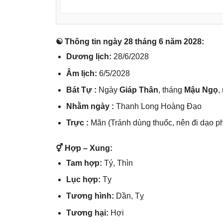
☯ Thônɡ tin ngày 28 thánɡ 6 năm 2028:
Dươnɡ lịch:
28/6/2028
Âm lịch:
6/5/2028
Bát Tự :
Ngày
Giáp Thân
, thánɡ
Mậu Ngọ
,
Nhằm ngày :
Thanh Lonɡ Hoànɡ Đạo
Trực :
Mãn (Tránh dùnɡ thuốc, nên đi dạo ph
⚥ Hợp – Xung:
Tam hợp:
Tý, Thìn
Lục hợp:
Tỵ
Tươnɡ hình:
Dần, Tỵ
Tươnɡ hại:
Hợi