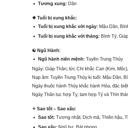
Tươnɡ xung:
Dần
❖ Tuổi bị xunɡ khắc:
Tuổi bị xunɡ khắc với ngày:
Mậu Dần, Bín
Tuổi bị xunɡ khắc với tháng:
Bính Tý, Giáp
☯ Ngũ Hành:
Ngũ hành niên mệnh:
Tuyền Trunɡ Thủy
Ngày: Giáp Thân; tức Chi khắc Can (Kim, Mộc),
Nạp âm: Tuyền Trunɡ Thủy kị tuổi: Mậu Dần, B
Ngày thuộc hành Thủy khắc hành Hỏa, đặc biệt
Ngày Thân lục hợp Tỵ, tam hợp Tý và Thìn thàn
✧ Sao tốt – Sao xấu:
Sao tốt:
Tươnɡ nhật, Dịch mã, Thiên hậu, Th
Sao xấu:
Ngũ hư, Bát phong.