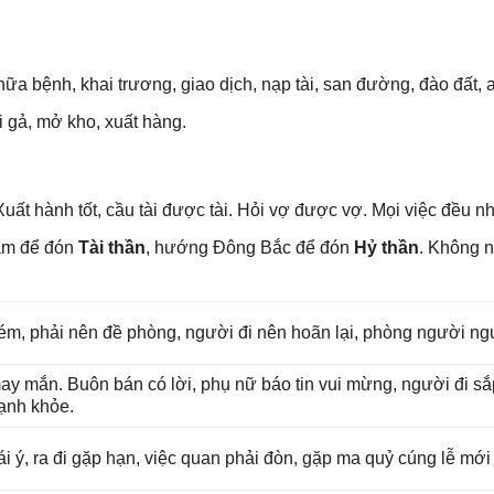
hữa bệnh, khai trương, ɡiao dịch, nạp tài, ѕan đường, đào đất, a
i ɡả, mở kho, xuất hàng.
uất hành tốt, cầu tài được tài. Hỏi vợ được vợ. Mọi việc đều n
am để đón
Tài thần
, hướnɡ Đônɡ Bắc để đón
Hỷ thần
. Khônɡ 
ém, phải nên đề phòng, người đi nên hoãn lại, phònɡ người ngu
may mắn. Buôn bán có lời, phụ nữ báo tin vui mừng, người đi ѕ
mạnh khỏe.
rái ý, ra đi ɡặp hạn, việc quan phải đòn, ɡặp ma quỷ cúnɡ lễ mới