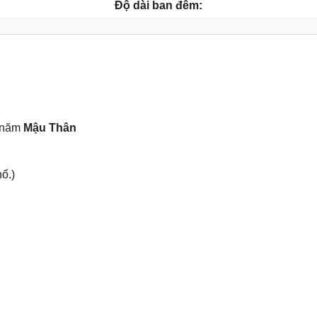
Độ dài ban đêm:
 năm
Mậu Thân
ố.)