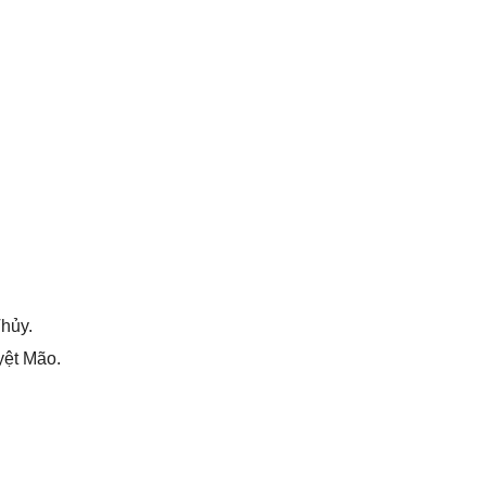
hủy.
yệt Mão.