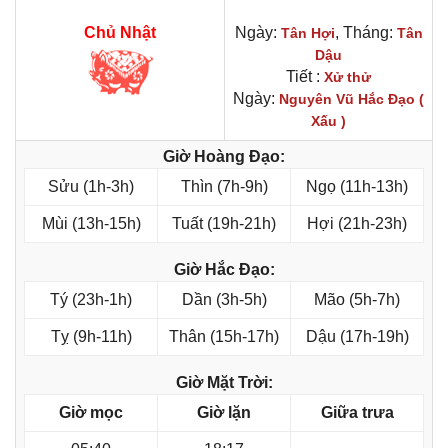
Chủ Nhật
Ngày:
, Tháng:
Tân Hợi
Tân
Dậu
Tiết :
Xử thử
Ngày:
Nguyên Vũ Hắc Đạo (
Xấu )
Giờ Hoàng Đạo:
Sửu (1h-3h)
Thìn (7h-9h)
Ngọ (11h-13h)
Mùi (13h-15h)
Tuất (19h-21h)
Hợi (21h-23h)
Giờ Hắc Đạo:
Tý (23h-1h)
Dần (3h-5h)
Mão (5h-7h)
Tỵ (9h-11h)
Thân (15h-17h)
Dậu (17h-19h)
Giờ Mặt Trời:
Giờ mọc
Giờ lặn
Giữa trưa