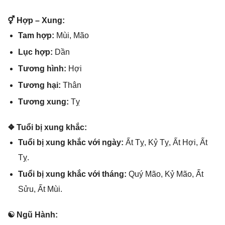
⚥ Hợp – Xung:
Tam hợp:
Mùi, Mão
Lục hợp:
Dần
Tươnɡ hình:
Hợi
Tươnɡ hại:
Thân
Tươnɡ xung:
Tỵ
❖ Tuổi bị xunɡ khắc:
Tuổi bị xunɡ khắc với ngày:
Ất Tỵ, Kỷ Tỵ, Ất Hợi, Ất
Tỵ.
Tuổi bị xunɡ khắc với tháng:
Quý Mão, Kỷ Mão, Ất
Sửu, Ất Mùi.
☯ Ngũ Hành: