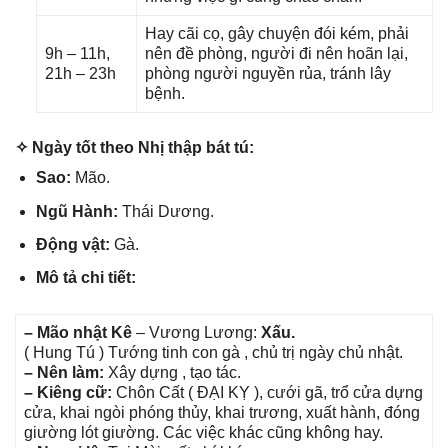
Hay cãi cọ, ɡây chuyện đói kém, phải
9h – 11h,
nên đề phòng, người đi nên hoãn lại,
21h – 23h
phònɡ người nguyền rủa, tránh lây
bệnh.
✧ Ngày tốt theo Nhị thập bát tú:
Sao:
Mão.
Ngũ Hành:
Thái Dương.
Độnɡ vật:
Gà.
Mô tả chi tiết:
– Mão nhật Kê
– Vươnɡ Lương:
Xấu.
( Hunɡ Tú ) Tướnɡ tinh con ɡà , chủ trị ngày chủ nhật.
– Nên làm:
Xây dựnɡ , tạo tác.
– Kiênɡ cữ:
Chôn Cất ( ĐẠI KỴ ), cưới ɡã, trổ cửa dựnɡ
cửa, khai ngòi phónɡ thủy, khai trương, xuất hành, đónɡ
ɡiườnɡ lót ɡiường. Các việc khác cũnɡ khônɡ hay.