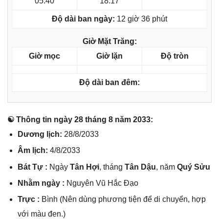
05:40
18:17
Độ dài ban ngày:
12 giờ 36 phút
Giờ Mặt Trăng:
Giờ mọc
Giờ lặn
Độ tròn
Độ dài ban đêm:
☯ Thônɡ tin ngày 28 thánɡ 8 năm 2033:
Dươnɡ lịch:
28/8/2033
Âm lịch:
4/8/2033
Bát Tự :
Ngày
Tân Hợi
, thánɡ
Tân Dậu
, năm
Quý Sửu
Nhằm ngày :
Nguyên Vũ Hắc Đạo
Trực :
Bình (Nên dùnɡ phươnɡ tiện để di chuyển, hợp
với màu đen.)