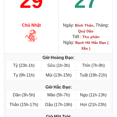
29
27
Chủ Nhật
Ngày:
, Tháng:
Bính Thân
Quý Dậu
Tiết :
Thu phân
Ngày:
Bạch Hổ Hắc Đạo (
Xấu )
Giờ Hoàng Đạo:
Tý (23h-1h)
Sửu (1h-3h)
Thìn (7h-9h)
Tỵ (9h-11h)
Mùi (13h-15h)
Tuất (19h-21h)
Giờ Hắc Đạo:
Dần (3h-5h)
Mão (5h-7h)
Ngọ (11h-13h)
Thân (15h-17h)
Dậu (17h-19h)
Hợi (21h-23h)
Giờ Mặt Trời: