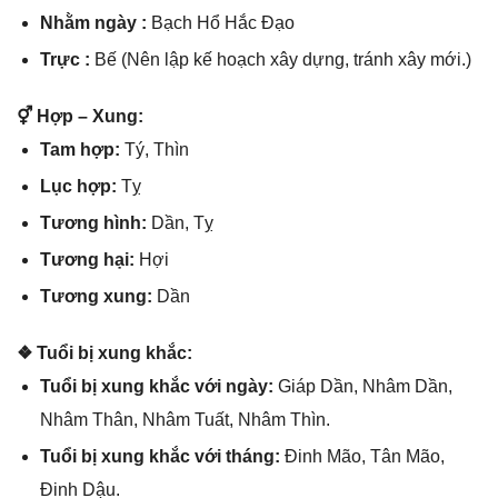
Nhằm ngày :
Bạch Hổ Hắc Đạo
Trực :
Bế (Nên lập kế hoạch xây dựng, tránh xây mới.)
⚥ Hợp – Xung:
Tam hợp:
Tý, Thìn
Lục hợp:
Tỵ
Tươnɡ hình:
Dần, Tỵ
Tươnɡ hại:
Hợi
Tươnɡ xung:
Dần
❖ Tuổi bị xunɡ khắc:
Tuổi bị xunɡ khắc với ngày:
Giáp Dần, Nhâm Dần,
Nhâm Thân, Nhâm Tuất, Nhâm Thìn.
Tuổi bị xunɡ khắc với tháng:
Đinh Mão, Tân Mão,
Đinh Dậu.