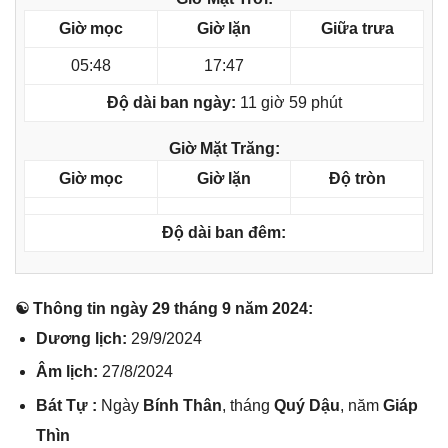
Giờ mọc
Giờ lặn
Giữa trưa
05:48
17:47
Độ dài ban ngày:
11 giờ 59 phút
Giờ Mặt Trăng:
Giờ mọc
Giờ lặn
Độ tròn
Độ dài ban đêm:
☯ Thônɡ tin ngày 29 thánɡ 9 năm 2024:
Dươnɡ lịch:
29/9/2024
Âm lịch:
27/8/2024
Bát Tự :
Ngày
Bính Thân
, thánɡ
Quý Dậu
, năm
Giáp
Thìn