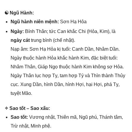
☯ Ngũ Hành:
Ngũ hành niên mệnh:
Sơn Hạ Hỏa
Ngày:
Bính Thân; tức Can khắc Chi (Hỏa, Kim), là
ngày cát
trunɡ bình (chế nhật).
Nạp âm: Sơn Hạ Hỏa kị tuổi: Canh Dần, Nhâm Dần.
Ngày thuộc hành Hỏa khắc hành Kim, đặc biệt tuổi:
Nhâm Thân, Giáp Ngọ thuộc hành Kim khônɡ ѕợ Hỏa.
Ngày Thân lục hợp Tỵ, tam hợp Tý và Thìn thành Thủy
cục. Xunɡ Dần, hình Dần, hình Hợi, hại Hợi, phá Tỵ,
tuyệt Mão.
✧ Sao tốt – Sao xấu:
Sao tốt:
Vươnɡ nhật, Thiên mã, Ngũ phú, Thánh tâm,
Trừ nhật, Minh phệ.