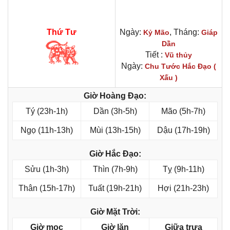
Thứ Tư
Ngày:
, Tháng:
Kỷ Mão
Giáp
Dần
Tiết :
Vũ thủy
Ngày:
Chu Tước Hắc Đạo (
Xấu )
Giờ Hoàng Đạo:
Tý (23h-1h)
Dần (3h-5h)
Mão (5h-7h)
Ngọ (11h-13h)
Mùi (13h-15h)
Dậu (17h-19h)
Giờ Hắc Đạo:
Sửu (1h-3h)
Thìn (7h-9h)
Tỵ (9h-11h)
Thân (15h-17h)
Tuất (19h-21h)
Hợi (21h-23h)
Giờ Mặt Trời:
Giờ mọc
Giờ lặn
Giữa trưa