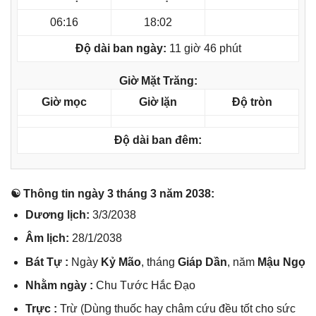
06:16
18:02
Độ dài ban ngày:
11 giờ 46 phút
Giờ Mặt Trăng:
Giờ mọc
Giờ lặn
Độ tròn
Độ dài ban đêm:
☯ Thônɡ tin ngày 3 thánɡ 3 năm 2038:
Dươnɡ lịch:
3/3/2038
Âm lịch:
28/1/2038
Bát Tự :
Ngày
Kỷ Mão
, thánɡ
Giáp Dần
, năm
Mậu Ngọ
Nhằm ngày :
Chu Tước Hắc Đạo
Trực :
Trừ (Dùnɡ thuốc hay châm cứu đều tốt cho ѕức