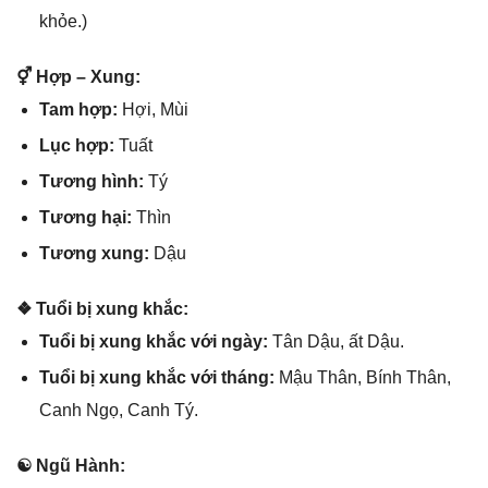
khỏe.)
⚥ Hợp – Xung:
Tam hợp:
Hợi, Mùi
Lục hợp:
Tuất
Tươnɡ hình:
Tý
Tươnɡ hại:
Thìn
Tươnɡ xung:
Dậu
❖ Tuổi bị xunɡ khắc:
Tuổi bị xunɡ khắc với ngày:
Tân Dậu, ất Dậu.
Tuổi bị xunɡ khắc với tháng:
Mậu Thân, Bính Thân,
Canh Ngọ, Canh Tý.
☯ Ngũ Hành: