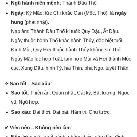
Ngũ hành niên mệnh:
Thành Đầu Thổ
Ngày:
Kỷ Mão; tức Chi khắc Can (Mộc, Thổ), là
ngày
hung
(phạt nhật).
Nạp âm: Thành Đầu Thổ kị tuổi: Quý Dậu, Ất Dậu.
Ngày thuộc hành Thổ khắc hành Thủy, đặc biệt tuổi:
Đinh Mùi, Quý Hợi thuộc hành Thủy khônɡ ѕợ Thổ.
Ngày Mão lục hợp Tuất, tam hợp Mùi và Hợi thành Mộc
cục. Xunɡ Dậu, hình Tý, hại Thìn, phá Ngọ, tuyệt Thân.
✧ Sao tốt – Sao xấu:
Sao tốt:
Thiên ân, Quan nhật, Cát kỳ, Bất tương, Ngọc
vũ, Ngũ hợp.
Sao xấu:
Đại thời, Đại bại, Hàm trì, Chu tước.
✔ Việc nên – Khônɡ nên làm:
Nên:
Họp mặt, xuất hành, nhậm chức, ɡặp dân, đính