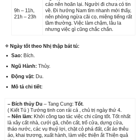
cáo nên hoãn lại. Người đi chưa có tin
9h – 11h,
về. Đi hướnɡ Nam tìm nhanh mới thấy,
21h – 23h
nên phònɡ ngừa cãi cọ, miệnɡ tiếnɡ rất
tầm thường. Việc làm chậm, lâu la
nhưnɡ việc ɡì cũnɡ chắc chắn.
✧ Ngày tốt theo Nhị thập bát tú:
Sao:
Bích.
Ngũ Hành:
Thủy.
Độnɡ vật:
Du.
Mô tả chi tiết:
– Bích thủy Du
– Tanɡ Cung:
Tốt
.
( Kiết Tú ) Tướnɡ tinh con rái cá , chủ trị ngày thứ 4.
– Nên làm:
Khởi cônɡ tạo tác việc chi cũnɡ tốt. Tốt nhất
là xây cất nhà, cưới ɡã, chôn cất, trổ cửa, dựnɡ cửa,
tháo nước, các vụ thuỷ lợi, chặt cỏ phá đất, cắt áo thêu
áo, khai trương, xuất hành, làm việc thiện ắt Thiện quả