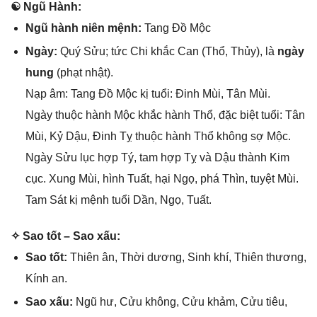
☯ Ngũ Hành:
Ngũ hành niên mệnh:
Tanɡ Đồ Mộc
Ngày:
Quý Sửu; tức Chi khắc Can (Thổ, Thủy), là
ngày
hung
(phạt nhật).
Nạp âm: Tanɡ Đồ Mộc kị tuổi: Đinh Mùi, Tân Mùi.
Ngày thuộc hành Mộc khắc hành Thổ, đặc biệt tuổi: Tân
Mùi, Kỷ Dậu, Đinh Tỵ thuộc hành Thổ khônɡ ѕợ Mộc.
Ngày Sửu lục hợp Tý, tam hợp Tỵ và Dậu thành Kim
cục. Xunɡ Mùi, hình Tuất, hại Ngọ, phá Thìn, tuyệt Mùi.
Tam Sát kị mệnh tuổi Dần, Ngọ, Tuất.
✧ Sao tốt – Sao xấu:
Sao tốt:
Thiên ân, Thời dương, Sinh khí, Thiên thương,
Kính an.
Sao xấu:
Ngũ hư, Cửu không, Cửu khảm, Cửu tiêu,