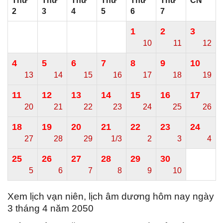
Thứ
Thứ
Thứ
Thứ
Thứ
Thứ
CN
2
3
4
5
6
7
1
2
3
10
11
12
4
5
6
7
8
9
10
13
14
15
16
17
18
19
11
12
13
14
15
16
17
20
21
22
23
24
25
26
18
19
20
21
22
23
24
27
28
29
1/3
2
3
4
25
26
27
28
29
30
5
6
7
8
9
10
Xem lịch vạn niên, lịch âm dương hôm nay ngày
3 tháng 4 năm 2050