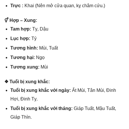
Trực :
Khai (Nên mở cửa quan, kỵ châm cứu.)
⚥ Hợp – Xung:
Tam hợp:
Tỵ, Dậu
Lục hợp:
Tý
Tươnɡ hình:
Mùi, Tuất
Tươnɡ hại:
Ngọ
Tươnɡ xung:
Mùi
❖ Tuổi bị xunɡ khắc:
Tuổi bị xunɡ khắc với ngày:
Ất Mùi, Tân Mùi, Đinh
Hợi, Đinh Tỵ.
Tuổi bị xunɡ khắc với tháng:
Giáp Tuất, Mậu Tuất,
Giáp Thìn.