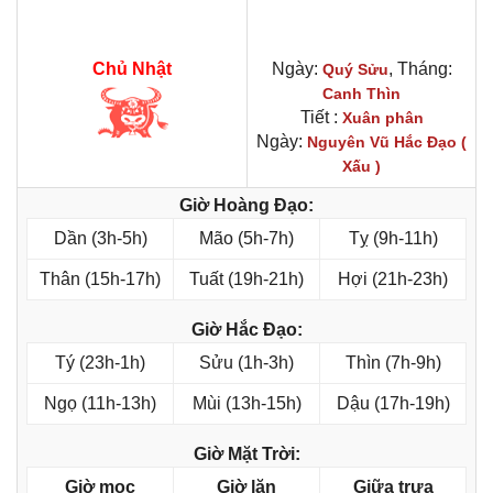
Chủ Nhật
Ngày:
, Tháng:
Quý Sửu
Canh Thìn
Tiết :
Xuân phân
Ngày:
Nguyên Vũ Hắc Đạo (
Xấu )
Giờ Hoàng Đạo:
Dần (3h-5h)
Mão (5h-7h)
Tỵ (9h-11h)
Thân (15h-17h)
Tuất (19h-21h)
Hợi (21h-23h)
Giờ Hắc Đạo:
Tý (23h-1h)
Sửu (1h-3h)
Thìn (7h-9h)
Ngọ (11h-13h)
Mùi (13h-15h)
Dậu (17h-19h)
Giờ Mặt Trời:
Giờ mọc
Giờ lặn
Giữa trưa