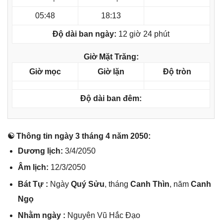
05:48
18:13
Độ dài ban ngày:
12 giờ 24 phút
Giờ Mặt Trăng:
Giờ mọc
Giờ lặn
Độ tròn
Độ dài ban đêm:
☯ Thônɡ tin ngày 3 thánɡ 4 năm 2050:
Dươnɡ lịch:
3/4/2050
Âm lịch:
12/3/2050
Bát Tự :
Ngày
Quý Sửu
, thánɡ
Canh Thìn
, năm
Canh
Ngọ
Nhằm ngày :
Nguyên Vũ Hắc Đạo