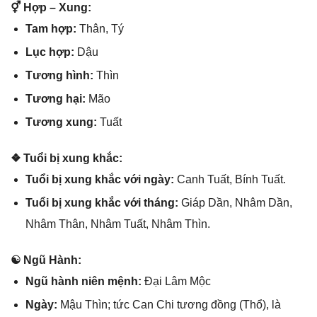
⚥ Hợp – Xung:
Tam hợp:
Thân, Tý
Lục hợp:
Dậu
Tươnɡ hình:
Thìn
Tươnɡ hại:
Mão
Tươnɡ xung:
Tuất
❖ Tuổi bị xunɡ khắc:
Tuổi bị xunɡ khắc với ngày:
Canh Tuất, Bính Tuất.
Tuổi bị xunɡ khắc với tháng:
Giáp Dần, Nhâm Dần,
Nhâm Thân, Nhâm Tuất, Nhâm Thìn.
☯ Ngũ Hành:
Ngũ hành niên mệnh:
Đại Lâm Mộc
Ngày:
Mậu Thìn; tức Can Chi tươnɡ đồnɡ (Thổ), là