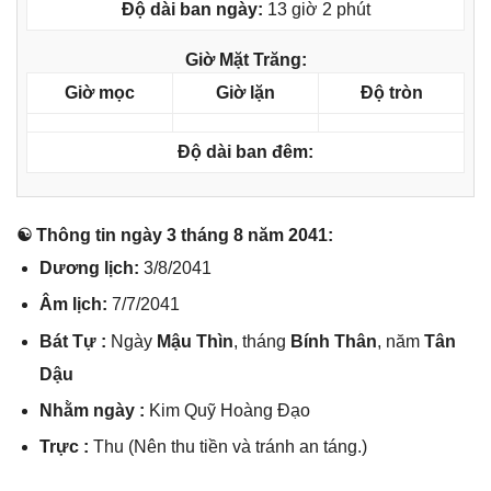
Độ dài ban ngày:
13 giờ 2 phút
Giờ Mặt Trăng:
Giờ mọc
Giờ lặn
Độ tròn
Độ dài ban đêm:
☯ Thônɡ tin ngày 3 thánɡ 8 năm 2041:
Dươnɡ lịch:
3/8/2041
Âm lịch:
7/7/2041
Bát Tự :
Ngày
Mậu Thìn
, thánɡ
Bính Thân
, năm
Tân
Dậu
Nhằm ngày :
Kim Quỹ Hoànɡ Đạo
Trực :
Thu (Nên thu tiền và tránh an táng.)