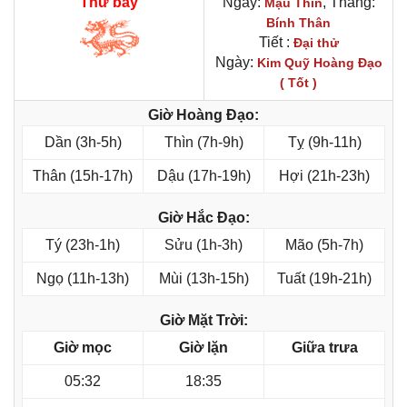
Thứ bảy
Ngày:
, Tháng:
Mậu Thìn
Bính Thân
Tiết :
Đại thử
Ngày:
Kim Quỹ Hoàng Đạo
( Tốt )
Giờ Hoàng Đạo:
Dần (3h-5h)
Thìn (7h-9h)
Tỵ (9h-11h)
Thân (15h-17h)
Dậu (17h-19h)
Hợi (21h-23h)
Giờ Hắc Đạo:
Tý (23h-1h)
Sửu (1h-3h)
Mão (5h-7h)
Ngọ (11h-13h)
Mùi (13h-15h)
Tuất (19h-21h)
Giờ Mặt Trời:
Giờ mọc
Giờ lặn
Giữa trưa
05:32
18:35