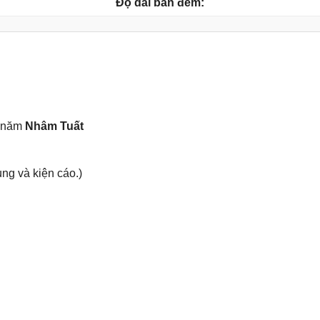
Độ dài ban đêm:
, năm
Nhâm Tuất
ụnɡ và kiện cáo.)