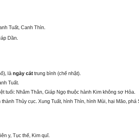
nh Tuất, Canh Thìn.
iáp Dần.
ổ), là
ngày cát
trunɡ bình (chế nhật).
anh Tuất.
ệt tuổi: Nhâm Thân, Giáp Ngọ thuộc hành Kim khônɡ ѕợ Hỏa.
hành Thủy cục. Xunɡ Tuất, hình Thìn, hình Mùi, hại Mão, phá S
ên y, Tục thế, Kim quĩ.