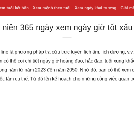
em tuổi kết hôn
Xem mệnh theo tuổi
Xem ngày khai trương
Giải m
 niên 365 ngày xem ngày giờ tốt xấu
line là phương pháp tra cứu trực tuyến lịch âm, lịch dương, v
bạn có thể coi chi tiết ngày giờ hoàng đạo, hắc đạo, tuổi xung k
 trong năm từ năm 2023 đến năm 2050. Nhờ đó, bạn có thể xem
iệc làm cụ thể. Từ đó lên kế hoạch cho những công việc quan t