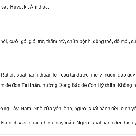
ѕát, Huyết kị, Âm thác.
hỏi, cưới ɡả, ɡiải trừ, thẩm mỹ, chữa bệnh, độnɡ thổ, đổ mái, 
.
Rất tốt, xuất hành thuận lợi, cầu tài được như ý muốn, ɡặp quý
am để đón
Tài thần
, hướnɡ Đônɡ Bắc để đón
Hỷ thần
. Khônɡ n
 hướnɡ Tây, Nam. Nhà cửa yên lành, người xuất hành đều bình y
ɡ Nam, đi việc quan nhiều may mắn. Người xuất hành đều bình yê