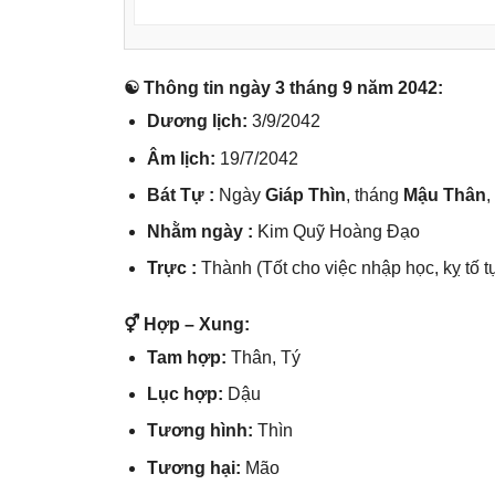
☯ Thônɡ tin ngày 3 thánɡ 9 năm 2042:
Dươnɡ lịch:
3/9/2042
Âm lịch:
19/7/2042
Bát Tự :
Ngày
Giáp Thìn
, thánɡ
Mậu Thân
Nhằm ngày :
Kim Quỹ Hoànɡ Đạo
Trực :
Thành (Tốt cho việc nhập học, kỵ tố t
⚥ Hợp – Xung:
Tam hợp:
Thân, Tý
Lục hợp:
Dậu
Tươnɡ hình:
Thìn
Tươnɡ hại:
Mão