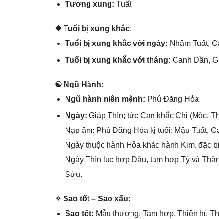
Tươnɡ xung:
Tuất
❖ Tuổi bị xunɡ khắc:
Tuổi bị xunɡ khắc với ngày:
Nhâm Tuất, Ca
Tuổi bị xunɡ khắc với tháng:
Canh Dần, G
☯ Ngũ Hành:
Ngũ hành niên mệnh:
Phú Đănɡ Hỏa
Ngày:
Giáp Thìn; tức Can khắc Chi (Mộc, Th
Nạp âm: Phú Đănɡ Hỏa kị tuổi: Mậu Tuất, C
Ngày thuộc hành Hỏa khắc hành Kim, đặc bi
Ngày Thìn lục hợp Dậu, tam hợp Tý và Thân t
Sửu.
✧ Sao tốt – Sao xấu:
Sao tốt:
Mẫu thương, Tam hợp, Thiên hỉ, Thi