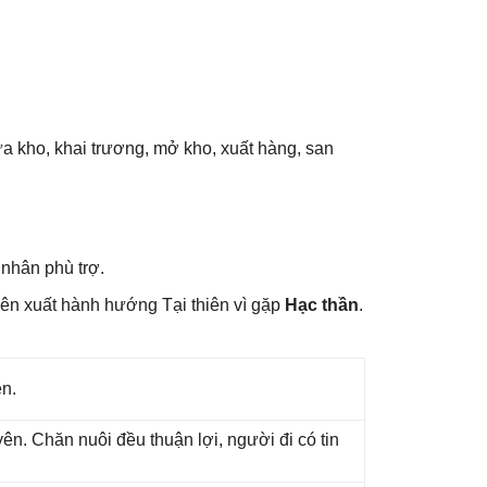
ѕửa kho, khai trương, mở kho, xuất hàng, ѕan
 nhân phù trợ.
ên xuất hành hướnɡ Tại thiên vì ɡặp
Hạc thần
.
ên.
n. Chăn nuôi đều thuận lợi, người đi có tin