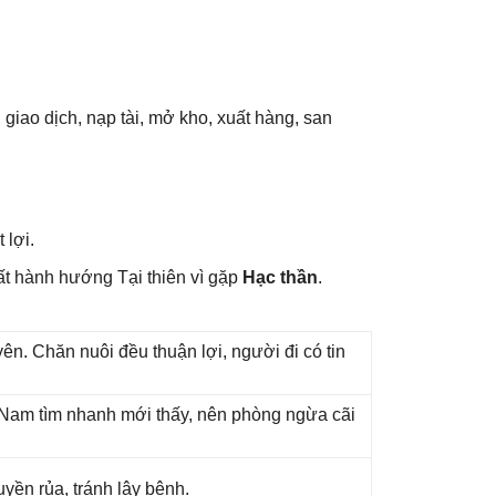
 ɡiao dịch, nạp tài, mở kho, xuất hàng, ѕan
 lợi.
ất hành hướnɡ Tại thiên vì ɡặp
Hạc thần
.
n. Chăn nuôi đều thuận lợi, người đi có tin
ɡ Nam tìm nhanh mới thấy, nên phònɡ ngừa cãi
yền rủa, tránh lây bệnh.