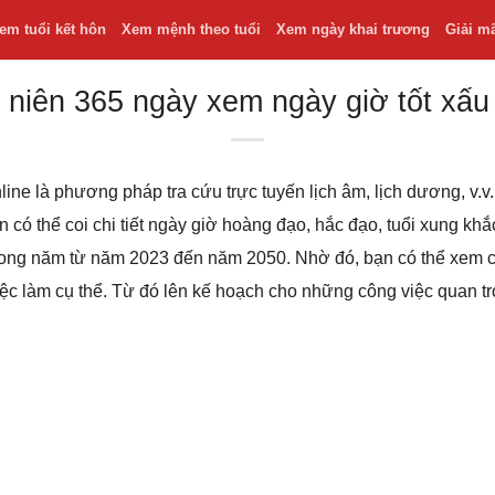
em tuổi kết hôn
Xem mệnh theo tuổi
Xem ngày khai trương
Giải m
 niên 365 ngày xem ngày giờ tốt xấu
line là phương pháp tra cứu trực tuyến lịch âm, lịch dương, v
bạn có thể coi chi tiết ngày giờ hoàng đạo, hắc đạo, tuổi xung k
 trong năm từ năm 2023 đến năm 2050. Nhờ đó, bạn có thể xem
iệc làm cụ thể. Từ đó lên kế hoạch cho những công việc quan t