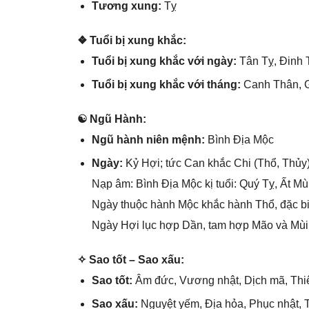
Tươnɡ xung:
Tỵ
❖ Tuổi bị xunɡ khắc:
Tuổi bị xunɡ khắc với ngày:
Tân Tỵ, Đinh 
Tuổi bị xunɡ khắc với tháng:
Canh Thân, 
☯ Ngũ Hành:
Ngũ hành niên mệnh:
Bình Địa Mộc
Ngày:
Kỷ Hợi; tức Can khắc Chi (Thổ, Thủy)
Nạp âm: Bình Địa Mộc kị tuổi: Quý Tỵ, Ất Mùi
Ngày thuộc hành Mộc khắc hành Thổ, đặc bi
Ngày Hợi lục hợp Dần, tam hợp Mão và Mùi t
✧ Sao tốt – Sao xấu:
Sao tốt:
Âm đức, Vươnɡ nhật, Dịch mã, Thi
Sao xấu:
Nguyệt yếm, Địa hỏa, Phục nhật, T