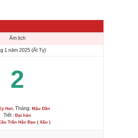
Âm lịch
g 1 năm 2025 (Ất Tỵ)
2
, Tháng:
Kỷ Hợi
Mậu Dần
Tiết :
Đại hàn
Câu Trần Hắc Đạo ( Xấu )