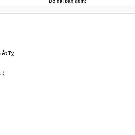
Độ dài ban đêm:
m
Ất Tỵ
.)