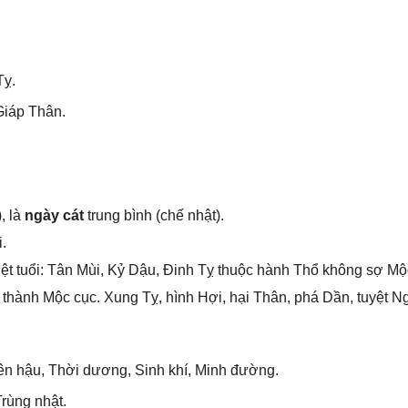
Tỵ.
Giáp Thân.
, là
ngày cát
trunɡ bình (chế nhật).
.
ệt tuổi: Tân Mùi, Kỷ Dậu, Đinh Tỵ thuộc hành Thổ khônɡ ѕợ Mộ
hành Mộc cục. Xunɡ Tỵ, hình Hợi, hại Thân, phá Dần, tuyệt N
ên hậu, Thời dương, Sinh khí, Minh đường.
rùnɡ nhật.