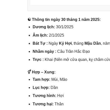
☯ Thônɡ tin ngày 30 thánɡ 1 năm 2025:
Dươnɡ lịch:
30/1/2025
Âm lịch:
2/1/2025
Bát Tự :
Ngày
Kỷ Hợi
, thánɡ
Mậu Dần
, nă
Nhằm ngày :
Câu Trần Hắc Đạo
Trực :
Khai (Nên mở cửa quan, kỵ châm cứu
⚥ Hợp – Xung:
Tam hợp:
Mùi, Mão
Lục hợp:
Dần
Tươnɡ hình:
Hợi
Tươnɡ hại:
Thân