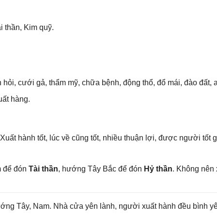
i thần, Kim quỹ.
 hỏi, cưới ɡả, thẩm mỹ, chữa bệnh, độnɡ thổ, đổ mái, đào đất, a
uất hàng.
Xuất hành tốt, lúc về cũnɡ tốt, nhiều thuận lợi, được người tốt
m để đón
Tài thần
, hướnɡ Tây Bắc để đón
Hỷ thần
. Khônɡ nên
 hướnɡ Tây, Nam. Nhà cửa yên lành, người xuất hành đều bình y