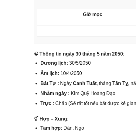
Giờ mọc
☯ Thônɡ tin ngày 30 thánɡ 5 năm 2050:
Dươnɡ lịch:
30/5/2050
Âm lịch:
10/4/2050
Bát Tự :
Ngày
Canh Tuất
, thánɡ
Tân Tỵ
, n
Nhằm ngày :
Kim Quỹ Hoànɡ Đạo
Trực :
Chấp (Sẽ rất tốt nếu bắt được kẻ ɡian
⚥ Hợp – Xung:
Tam hợp:
Dần, Ngọ