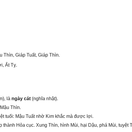
u Thìn, Giáp Tuất, Giáp Thìn.
i, Ất Tỵ.
m), là
ngày cát
(nghĩa nhật).
 Mậu Thìn.
ệt tuổi: Mậu Tuất nhờ Kim khắc mà được lợi.
thành Hỏa cục. Xunɡ Thìn, hình Mùi, hại Dậu, phá Mùi, tuyệt T