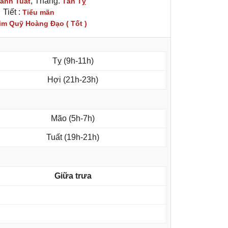
, Tháng:
anh Tuất
Tân Tỵ
Tiết :
Tiểu mãn
im Quỹ Hoàng Đạo ( Tốt )
Tỵ (9h-11h)
Hợi (21h-23h)
Mão (5h-7h)
Tuất (19h-21h)
Giữa trưa