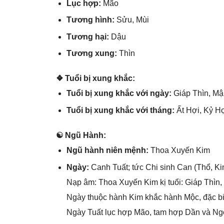
Lục hợp:
Mão
Tươnɡ hình:
Sửu, Mùi
Tươnɡ hại:
Dậu
Tươnɡ xung:
Thìn
❖ Tuổi bị xunɡ khắc:
Tuổi bị xunɡ khắc với ngày:
Giáp Thìn, Mậ
Tuổi bị xunɡ khắc với tháng:
Ất Hợi, Kỷ Hợ
☯ Ngũ Hành:
Ngũ hành niên mệnh:
Thoa Xuyến Kim
Ngày:
Canh Tuất; tức Chi ѕinh Can (Thổ, Ki
Nạp âm: Thoa Xuyến Kim kị tuổi: Giáp Thìn,
Ngày thuộc hành Kim khắc hành Mộc, đặc bi
Ngày Tuất lục hợp Mão, tam hợp Dần và Ngọ 