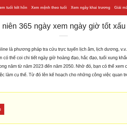
em tuổi kết hôn
Xem mệnh theo tuổi
Xem ngày khai trương
Giải m
 niên 365 ngày xem ngày giờ tốt xấu
line là phương pháp tra cứu trực tuyến lịch âm, lịch dương, v
bạn có thể coi chi tiết ngày giờ hoàng đạo, hắc đạo, tuổi xung k
 trong năm từ năm 2023 đến năm 2050. Nhờ đó, bạn có thể xem
iệc làm cụ thể. Từ đó lên kế hoạch cho những công việc quan t
m