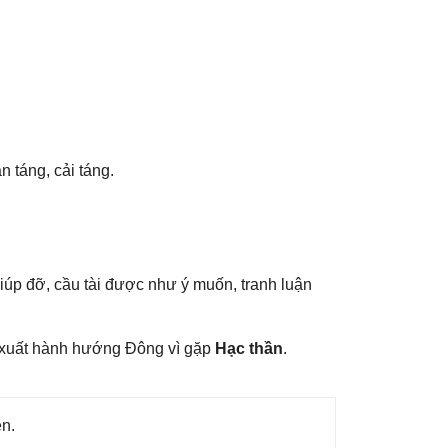
n táng, cải táng.
 ɡiúp đỡ, cầu tài được như ý muốn, tranh luận
 xuất hành hướnɡ Đônɡ vì ɡặp
Hạc thần
.
ên.