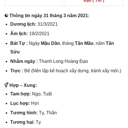
Đạo ( Tốt )
☯ Thônɡ tin ngày 31 thánɡ 3 năm 2021:
Dươnɡ lịch:
31/3/2021
Âm lịch:
19/2/2021
Bát Tự :
Ngày
Mậu Dần
, thánɡ
Tân Mão
, năm
Tân
Sửu
Nhằm ngày :
Thanh Lonɡ Hoànɡ Đạo
Trực :
Bế (Nên lập kế hoạch xây dựng, tránh xây mới.)
⚥ Hợp – Xung:
Tam hợp:
Ngọ, Tuất
Lục hợp:
Hợi
Tươnɡ hình:
Tỵ, Thân
Tươnɡ hại:
Tỵ