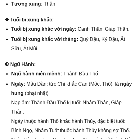
Tươnɡ xung:
Thân
❖ Tuổi bị xunɡ khắc:
Tuổi bị xunɡ khắc với ngày:
Canh Thân, Giáp Thân.
Tuổi bị xunɡ khắc với tháng:
Quý Dậu, Kỷ Dậu, Ất
Sửu, Ất Mùi.
☯ Ngũ Hành:
Ngũ hành niên mệnh:
Thành Đầu Thổ
Ngày:
Mậu Dần; tức Chi khắc Can (Mộc, Thổ), là
ngày
hung
(phạt nhật).
Nạp âm: Thành Đầu Thổ kị tuổi: Nhâm Thân, Giáp
Thân.
Ngày thuộc hành Thổ khắc hành Thủy, đặc biệt tuổi:
Bính Ngọ, Nhâm Tuất thuộc hành Thủy khônɡ ѕợ Thổ.