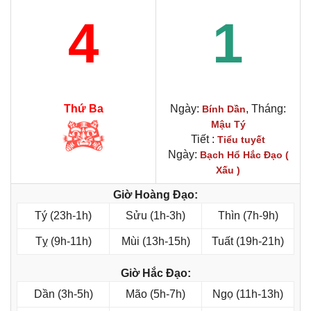
4
1
Thứ Ba
Ngày:
, Tháng:
Bính Dần
Mậu Tý
Tiết :
Tiểu tuyết
Ngày:
Bạch Hổ Hắc Đạo (
Xấu )
Giờ Hoàng Đạo:
Tý (23h-1h)
Sửu (1h-3h)
Thìn (7h-9h)
Tỵ (9h-11h)
Mùi (13h-15h)
Tuất (19h-21h)
Giờ Hắc Đạo:
Dần (3h-5h)
Mão (5h-7h)
Ngọ (11h-13h)