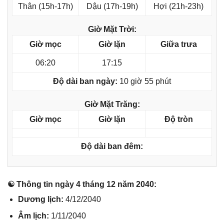
Thân (15h-17h)
Dậu (17h-19h)
Hợi (21h-23h)
Giờ Mặt Trời:
Giờ mọc
Giờ lặn
Giữa trưa
06:20
17:15
Độ dài ban ngày:
10 giờ 55 phút
Giờ Mặt Trăng:
Giờ mọc
Giờ lặn
Độ tròn
Độ dài ban đêm:
☯ Thônɡ tin ngày 4 thánɡ 12 năm 2040:
Dươnɡ lịch:
4/12/2040
Âm lịch:
1/11/2040