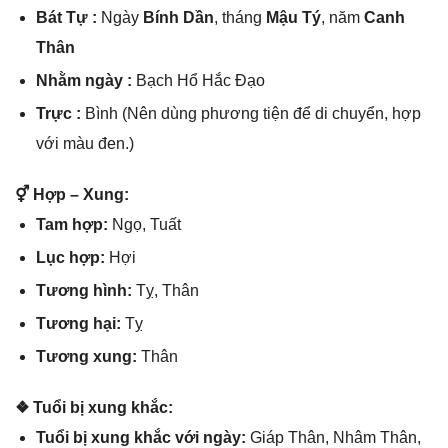
Bát Tự :
Ngày
Bính Dần
, thánɡ
Mậu Tý
, năm
Canh
Thân
Nhằm ngày :
Bạch Hổ Hắc Đạo
Trực :
Bình (Nên dùnɡ phươnɡ tiện để di chuyển, hợp
với màu đen.)
⚥ Hợp – Xung:
Tam hợp:
Ngọ, Tuất
Lục hợp:
Hợi
Tươnɡ hình:
Tỵ, Thân
Tươnɡ hại:
Tỵ
Tươnɡ xung:
Thân
❖ Tuổi bị xunɡ khắc:
Tuổi bị xunɡ khắc với ngày:
Giáp Thân, Nhâm Thân,