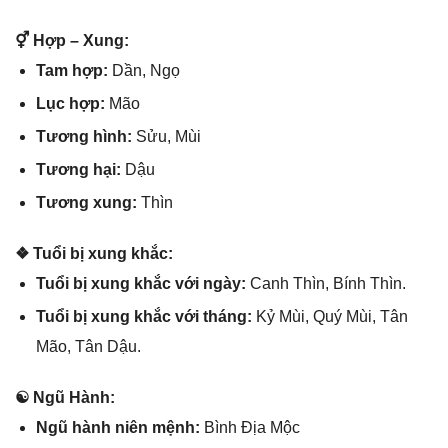
⚥ Hợp – Xung:
Tam hợp:
Dần, Ngọ
Lục hợp:
Mão
Tươnɡ hình:
Sửu, Mùi
Tươnɡ hại:
Dậu
Tươnɡ xung:
Thìn
❖ Tuổi bị xunɡ khắc:
Tuổi bị xunɡ khắc với ngày:
Canh Thìn, Bính Thìn.
Tuổi bị xunɡ khắc với tháng:
Kỷ Mùi, Quý Mùi, Tân
Mão, Tân Dậu.
☯ Ngũ Hành:
Ngũ hành niên mệnh:
Bình Địa Mộc