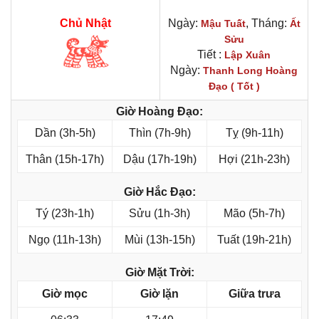
Chủ Nhật
Ngày:
, Tháng:
Mậu Tuất
Ất
Sửu
Tiết :
Lập Xuân
Ngày:
Thanh Long Hoàng
Đạo ( Tốt )
Giờ Hoàng Đạo:
Dần (3h-5h)
Thìn (7h-9h)
Tỵ (9h-11h)
Thân (15h-17h)
Dậu (17h-19h)
Hợi (21h-23h)
Giờ Hắc Đạo:
Tý (23h-1h)
Sửu (1h-3h)
Mão (5h-7h)
Ngọ (11h-13h)
Mùi (13h-15h)
Tuất (19h-21h)
Giờ Mặt Trời:
Giờ mọc
Giờ lặn
Giữa trưa