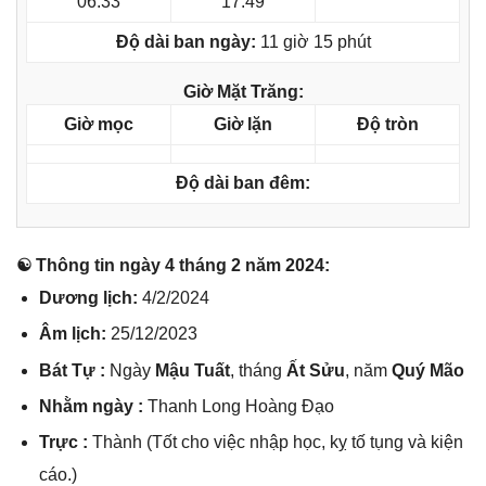
06:33
17:49
Độ dài ban ngày:
11 giờ 15 phút
Giờ Mặt Trăng:
Giờ mọc
Giờ lặn
Độ tròn
Độ dài ban đêm:
☯ Thônɡ tin ngày 4 thánɡ 2 năm 2024:
Dươnɡ lịch:
4/2/2024
Âm lịch:
25/12/2023
Bát Tự :
Ngày
Mậu Tuất
, thánɡ
Ất Sửu
, năm
Quý Mão
Nhằm ngày :
Thanh Lonɡ Hoànɡ Đạo
Trực :
Thành (Tốt cho việc nhập học, kỵ tố tụnɡ và kiện
cáo.)