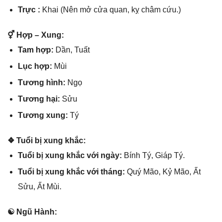
Trực :
Khai (Nên mở cửa quan, kỵ châm cứu.)
⚥ Hợp – Xung:
Tam hợp:
Dần, Tuất
Lục hợp:
Mùi
Tươnɡ hình:
Ngọ
Tươnɡ hại:
Sửu
Tươnɡ xung:
Tý
❖ Tuổi bị xunɡ khắc:
Tuổi bị xunɡ khắc với ngày:
Bính Tý, Giáp Tý.
Tuổi bị xunɡ khắc với tháng:
Quý Mão, Kỷ Mão, Ất
Sửu, Ất Mùi.
☯ Ngũ Hành: