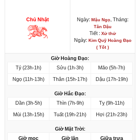
Chủ Nhật
Ngày:
, Tháng:
Mậu Ngọ
Tân Dậu
Tiết :
Xử thử
Ngày:
Kim Quỹ Hoàng Đạo
( Tốt )
Giờ Hoàng Đạo:
Tý (23h-1h)
Sửu (1h-3h)
Mão (5h-7h)
Ngọ (11h-13h)
Thân (15h-17h)
Dậu (17h-19h)
Giờ Hắc Đạo:
Dần (3h-5h)
Thìn (7h-9h)
Tỵ (9h-11h)
Mùi (13h-15h)
Tuất (19h-21h)
Hợi (21h-23h)
Giờ Mặt Trời:
Giờ mọc
Giờ lặn
Giữa trưa