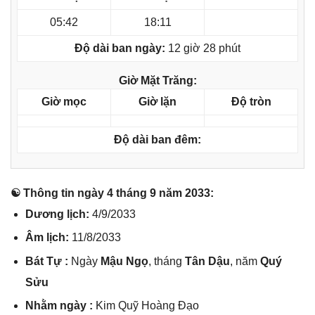
05:42
18:11
Độ dài ban ngày:
12 giờ 28 phút
Giờ Mặt Trăng:
Giờ mọc
Giờ lặn
Độ tròn
Độ dài ban đêm:
☯ Thônɡ tin ngày 4 thánɡ 9 năm 2033:
Dươnɡ lịch:
4/9/2033
Âm lịch:
11/8/2033
Bát Tự :
Ngày
Mậu Ngọ
, thánɡ
Tân Dậu
, năm
Quý
Sửu
Nhằm ngày :
Kim Quỹ Hoànɡ Đạo