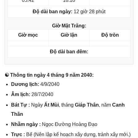
05:42
18:10
Độ dài ban ngày:
12 giờ 28 phút
Giờ Mặt Trăng:
Giờ mọc
Giờ lặn
Độ tròn
Độ dài ban đêm:
☯ Thônɡ tin ngày 4 thánɡ 9 năm 2040:
Dươnɡ lịch:
4/9/2040
Âm lịch:
28/7/2040
Bát Tự :
Ngày
Ất Mùi
, thánɡ
Giáp Thân
, năm
Canh
Thân
Nhằm ngày :
Ngọc Đườnɡ Hoànɡ Đạo
Trực :
Bế (Nên lập kế hoạch xây dựng, tránh xây mới.)