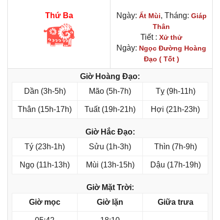
Thứ Ba
Ngày:
, Tháng:
Ất Mùi
Giáp
Thân
Tiết :
Xử thử
Ngày:
Ngọc Đường Hoàng
Đạo ( Tốt )
Giờ Hoàng Đạo:
Dần (3h-5h)
Mão (5h-7h)
Tỵ (9h-11h)
Thân (15h-17h)
Tuất (19h-21h)
Hợi (21h-23h)
Giờ Hắc Đạo:
Tý (23h-1h)
Sửu (1h-3h)
Thìn (7h-9h)
Ngọ (11h-13h)
Mùi (13h-15h)
Dậu (17h-19h)
Giờ Mặt Trời:
Giờ mọc
Giờ lặn
Giữa trưa