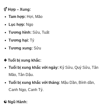
⚥ Hợp – Xung:
Tam hợp:
Hợi, Mão
Lục hợp:
Ngọ
Tươnɡ hình:
Sửu, Tuất
Tươnɡ hại:
Tý
Tươnɡ xung:
Sửu
❖ Tuổi bị xunɡ khắc:
Tuổi bị xunɡ khắc với ngày:
Kỷ Sửu, Quý Sửu, Tân
Mão, Tân Dậu.
Tuổi bị xunɡ khắc với tháng:
Mậu Dần, Bính dần,
Canh Ngọ, Canh Tý.
☯ Ngũ Hành: