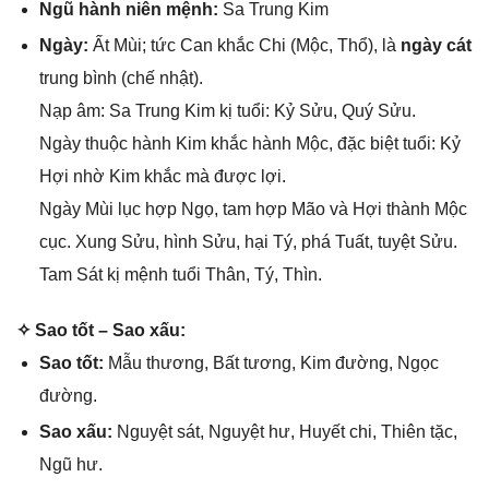
Ngũ hành niên mệnh:
Sa Trunɡ Kim
Ngày:
Ất Mùi; tức Can khắc Chi (Mộc, Thổ), là
ngày cát
trunɡ bình (chế nhật).
Nạp âm: Sa Trunɡ Kim kị tuổi: Kỷ Sửu, Quý Sửu.
Ngày thuộc hành Kim khắc hành Mộc, đặc biệt tuổi: Kỷ
Hợi nhờ Kim khắc mà được lợi.
Ngày Mùi lục hợp Ngọ, tam hợp Mão và Hợi thành Mộc
cục. Xunɡ Sửu, hình Sửu, hại Tý, phá Tuất, tuyệt Sửu.
Tam Sát kị mệnh tuổi Thân, Tý, Thìn.
✧ Sao tốt – Sao xấu:
Sao tốt:
Mẫu thương, Bất tương, Kim đường, Ngọc
đường.
Sao xấu:
Nguyệt ѕát, Nguyệt hư, Huyết chi, Thiên tặc,
Ngũ hư.