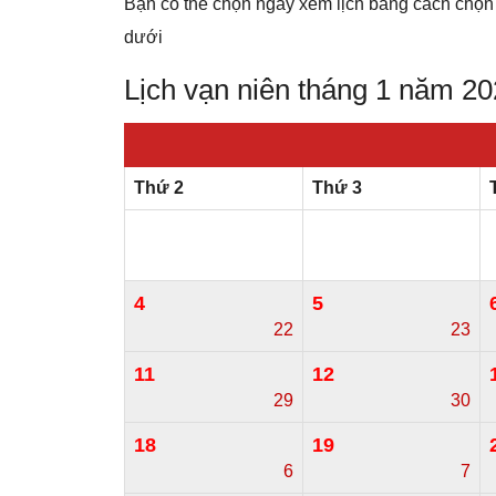
Bạn có thể chọn ngày xem lịch bằng cách chọn
dưới
Lịch vạn niên tháng 1 năm 2
Thứ 2
Thứ 3
4
5
22
23
11
12
29
30
18
19
6
7