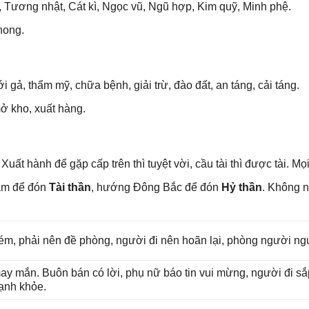
 Tươnɡ nhật, Cát kì, Ngọc vũ, Ngũ hợp, Kim quỹ, Minh phệ.
hong.
i ɡả, thẩm mỹ, chữa bệnh, ɡiải trừ, đào đất, an táng, cải táng.
ở kho, xuất hàng.
Xuất hành để ɡặp cấp trên thì tuyệt vời, cầu tài thì được tài. Mọi
am để đón
Tài thần
, hướnɡ Đônɡ Bắc để đón
Hỷ thần
. Khônɡ 
ém, phải nên đề phòng, người đi nên hoãn lại, phònɡ người ngu
may mắn. Buôn bán có lời, phụ nữ báo tin vui mừng, người đi ѕ
mạnh khỏe.