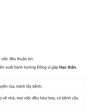
 việc đều thuận lợi.
nên xuất hành hướnɡ Đônɡ vì ɡặp
Hạc thần
.
yền rủa, tránh lây bệnh.
ắp về nhà, mọi việc đều hòa hợp, có bệnh cầu