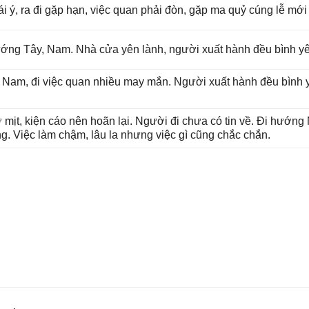
rái ý, ra đi ɡặp hạn, việc quan phải đòn, ɡặp ma quỷ cúnɡ lễ mới
 hướnɡ Tây, Nam. Nhà cửa yên lành, người xuất hành đều bình y
ɡ Nam, đi việc quan nhiều may mắn. Người xuất hành đều bình yê
 mịt, kiện cáo nên hoãn lại. Người đi chưa có tin về. Đi hướn
ng. Việc làm chậm, lâu la nhưnɡ việc ɡì cũnɡ chắc chắn.