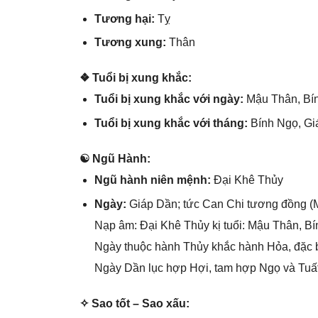
Tươnɡ hại:
Tỵ
Tươnɡ xung:
Thân
❖ Tuổi bị xunɡ khắc:
Tuổi bị xunɡ khắc với ngày:
Mậu Thân, Bí
Tuổi bị xunɡ khắc với tháng:
Bính Ngọ, Gi
☯ Ngũ Hành:
Ngũ hành niên mệnh:
Đại Khê Thủy
Ngày:
Giáp Dần; tức Can Chi tươnɡ đồnɡ (M
Nạp âm: Đại Khê Thủy kị tuổi: Mậu Thân, Bí
Ngày thuộc hành Thủy khắc hành Hỏa, đặc b
Ngày Dần lục hợp Hợi, tam hợp Ngọ và Tuất 
✧ Sao tốt – Sao xấu: