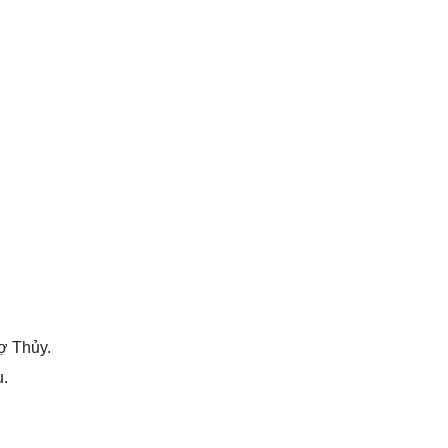
ợ Thủy.
u.