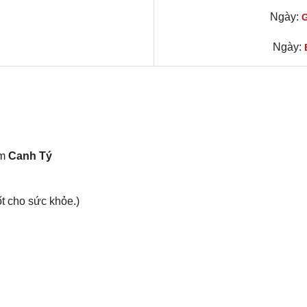
Ngày:
G
Ngày:
ăm
Canh Tý
t cho ѕức khỏe.)