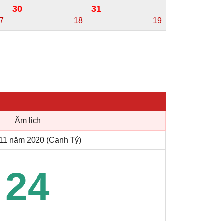
30
31
7
18
19
Âm lịch
11 năm 2020 (Canh Tý)
24