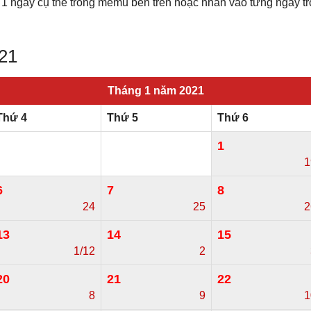
 1 ngày cụ thể trong memu bên trên hoặc nhấn vào từng ngày t
021
Tháng 1 năm 2021
Thứ 4
Thứ 5
Thứ 6
1
1
6
7
8
24
25
2
13
14
15
1/12
2
20
21
22
8
9
1