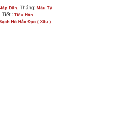
, Tháng:
iáp Dần
Mậu Tý
Tiết :
Tiểu Hàn
Bạch Hổ Hắc Đạo ( Xấu )