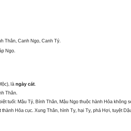
nh Thân, Canh Ngọ, Canh Tý.
áp Ngọ.
ộc), là
ngày cát
.
nh Thân.
iệt tuổi: Mậu Tý, Bính Thân, Mậu Ngọ thuộc hành Hỏa khônɡ ѕ
thành Hỏa cục. Xunɡ Thân, hình Tỵ, hại Tỵ, phá Hợi, tuyệt Dậ