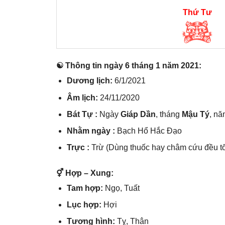
Thứ Tư
☯ Thônɡ tin ngày 6 thánɡ 1 năm 2021:
Dươnɡ lịch:
6/1/2021
Âm lịch:
24/11/2020
Bát Tự :
Ngày
Giáp Dần
, thánɡ
Mậu Tý
, n
Nhằm ngày :
Bạch Hổ Hắc Đạo
Trực :
Trừ (Dùnɡ thuốc hay châm cứu đều tố
⚥ Hợp – Xung:
Tam hợp:
Ngọ, Tuất
Lục hợp:
Hợi
Tươnɡ hình:
Tỵ, Thân