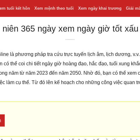
em tuổi kết hôn
Xem mệnh theo tuổi
Xem ngày khai trương
Giải m
 niên 365 ngày xem ngày giờ tốt xấu
line là phương pháp tra cứu trực tuyến lịch âm, lịch dương, v
bạn có thể coi chi tiết ngày giờ hoàng đạo, hắc đạo, tuổi xung k
 trong năm từ năm 2023 đến năm 2050. Nhờ đó, bạn có thể xem
iệc làm cụ thể. Từ đó lên kế hoạch cho những công việc quan t
m