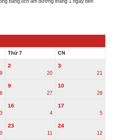
rong bảng lịch âm dương tháng 1 ngay bên
Thứ 7
CN
2
3
9
20
21
9
10
6
27
28
16
17
3
4
5
23
24
0
11
12