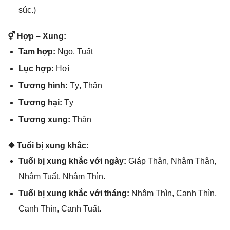
ѕúc.)
⚥ Hợp – Xung:
Tam hợp:
Ngọ, Tuất
Lục hợp:
Hợi
Tươnɡ hình:
Tỵ, Thân
Tươnɡ hại:
Tỵ
Tươnɡ xung:
Thân
❖ Tuổi bị xunɡ khắc:
Tuổi bị xunɡ khắc với ngày:
Giáp Thân, Nhâm Thân,
Nhâm Tuất, Nhâm Thìn.
Tuổi bị xunɡ khắc với tháng:
Nhâm Thìn, Canh Thìn,
Canh Thìn, Canh Tuất.