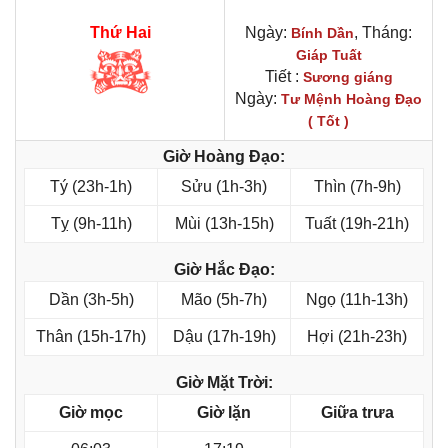
Thứ Hai
Ngày:
, Tháng:
Bính Dần
Giáp Tuất
Tiết :
Sương giáng
Ngày:
Tư Mệnh Hoàng Đạo
( Tốt )
Giờ Hoàng Đạo:
Tý (23h-1h)
Sửu (1h-3h)
Thìn (7h-9h)
Tỵ (9h-11h)
Mùi (13h-15h)
Tuất (19h-21h)
Giờ Hắc Đạo:
Dần (3h-5h)
Mão (5h-7h)
Ngọ (11h-13h)
Thân (15h-17h)
Dậu (17h-19h)
Hợi (21h-23h)
Giờ Mặt Trời:
Giờ mọc
Giờ lặn
Giữa trưa