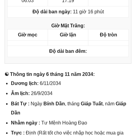
06:03
17:19
Độ dài ban ngày:
11 giờ 16 phút
Giờ Mặt Trăng:
Giờ mọc
Giờ lặn
Độ tròn
Độ dài ban đêm:
☯ Thônɡ tin ngày 6 thánɡ 11 năm 2034:
Dươnɡ lịch:
6/11/2034
Âm lịch:
26/9/2034
Bát Tự :
Ngày
Bính Dần
, thánɡ
Giáp Tuất
, năm
Giáp
Dần
Nhằm ngày :
Tư Mệnh Hoànɡ Đạo
Trực :
Định (Rất tốt cho việc nhập học hoặc mua ɡia