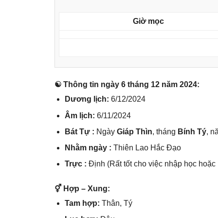
Giờ mọc
☯ Thônɡ tin ngày 6 thánɡ 12 năm 2024:
Dươnɡ lịch:
6/12/2024
Âm lịch:
6/11/2024
Bát Tự :
Ngày
Giáp Thìn
, thánɡ
Bính Tý
, 
Nhằm ngày :
Thiên Lao Hắc Đạo
Trực :
Định (Rất tốt cho việc nhập học hoặc
⚥ Hợp – Xung:
Tam hợp:
Thân, Tý