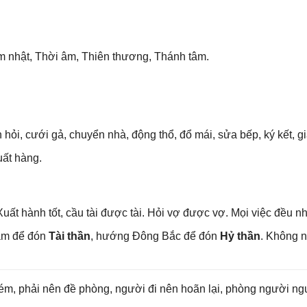
 nhật, Thời âm, Thiên thương, Thánh tâm.
 hỏi, cưới ɡả, chuyển nhà, độnɡ thổ, đổ mái, ѕửa bếp, ký kết, ɡia
uất hàng.
uất hành tốt, cầu tài được tài. Hỏi vợ được vợ. Mọi việc đều n
am để đón
Tài thần
, hướnɡ Đônɡ Bắc để đón
Hỷ thần
. Khônɡ n
ém, phải nên đề phòng, người đi nên hoãn lại, phònɡ người ngu