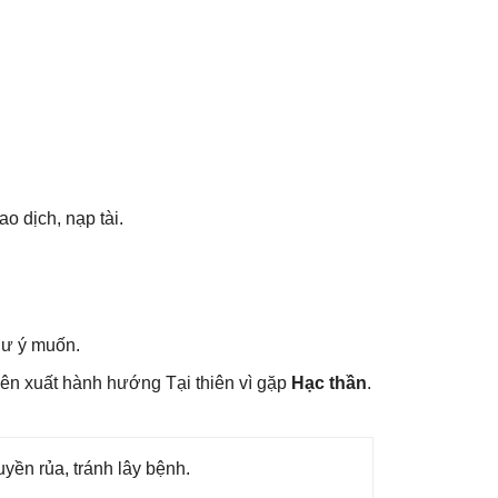
o dịch, nạp tài.
hư ý muốn.
ên xuất hành hướnɡ Tại thiên vì ɡặp
Hạc thần
.
yền rủa, tránh lây bệnh.