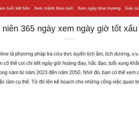
em tuổi kết hôn
Xem mệnh theo tuổi
Xem ngày khai trương
Giải m
 niên 365 ngày xem ngày giờ tốt xấu
line là phương pháp tra cứu trực tuyến lịch âm, lịch dương, v
bạn có thể coi chi tiết ngày giờ hoàng đạo, hắc đạo, tuổi xung k
 trong năm từ năm 2023 đến năm 2050. Nhờ đó, bạn có thể xem
iệc làm cụ thể. Từ đó lên kế hoạch cho những công việc quan t