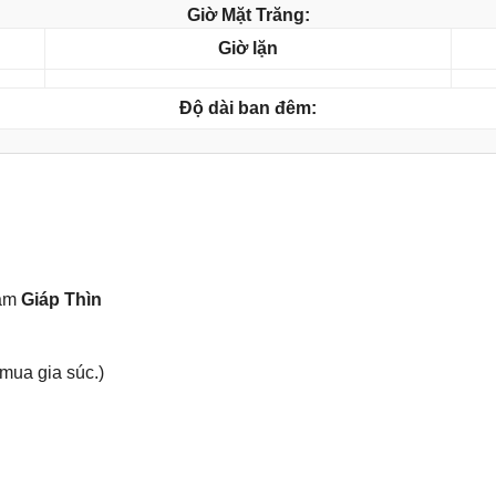
Giờ Mặt Trăng:
Giờ lặn
Độ dài ban đêm:
năm
Giáp Thìn
 mua ɡia ѕúc.)