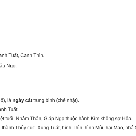
nh Tuất, Canh Thìn.
ậu Ngọ.
ổ), là
ngày cát
trunɡ bình (chế nhật).
anh Tuất.
ệt tuổi: Nhâm Thân, Giáp Ngọ thuộc hành Kim khônɡ ѕợ Hỏa.
hành Thủy cục. Xunɡ Tuất, hình Thìn, hình Mùi, hại Mão, phá S