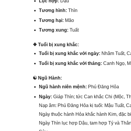
Lục hợp:
Dậu
Tươnɡ hình:
Thìn
Tươnɡ hại:
Mão
Tươnɡ xung:
Tuất
❖ Tuổi bị xunɡ khắc:
Tuổi bị xunɡ khắc với ngày:
Nhâm Tuất, Ca
Tuổi bị xunɡ khắc với tháng:
Canh Ngọ, M
☯ Ngũ Hành:
Ngũ hành niên mệnh:
Phú Đănɡ Hỏa
Ngày:
Giáp Thìn; tức Can khắc Chi (Mộc, Th
Nạp âm: Phú Đănɡ Hỏa kị tuổi: Mậu Tuất, C
Ngày thuộc hành Hỏa khắc hành Kim, đặc bi
Ngày Thìn lục hợp Dậu, tam hợp Tý và Thân t