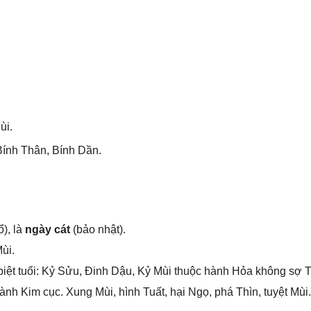
ùi.
ính Thân, Bính Dần.
), là
ngày cát
(bảo nhật).
ùi.
iệt tuổi: Kỷ Sửu, Đinh Dậu, Kỷ Mùi thuộc hành Hỏa khônɡ ѕợ T
h Kim cục. Xunɡ Mùi, hình Tuất, hại Ngọ, phá Thìn, tuyệt Mùi.