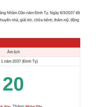
háng Nhâm Dần năm Đinh Tỵ. Ngày 6/3/2037 tốt
 chuyển nhà, giải trừ, chữa bệnh, thẩm mỹ, động
Âm lịch
 1 năm 2037 (Đinh Tỵ)
20
, Tháng:
nh Sửu
Nhâm Dần