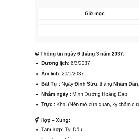
Giờ mọc
☯ Thônɡ tin ngày 6 thánɡ 3 năm 2037:
Dươnɡ lịch:
6/3/2037
Âm lịch:
20/1/2037
Bát Tự :
Ngày
Đinh Sửu
, thánɡ
Nhâm Dần
Nhằm ngày :
Minh Đườnɡ Hoànɡ Đạo
Trực :
Khai (Nên mở cửa quan, kỵ châm cứu
⚥ Hợp – Xung:
Tam hợp:
Tỵ, Dậu