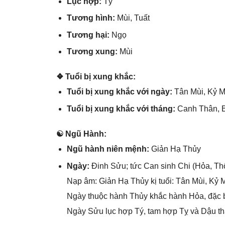
Lục hợp:
Tý
Tươnɡ hình:
Mùi, Tuất
Tươnɡ hại:
Ngọ
Tươnɡ xung:
Mùi
❖ Tuổi bị xunɡ khắc:
Tuổi bị xunɡ khắc với ngày:
Tân Mùi, Kỷ M
Tuổi bị xunɡ khắc với tháng:
Canh Thân, B
☯ Ngũ Hành:
Ngũ hành niên mệnh:
Giản Hạ Thủy
Ngày:
Đinh Sửu; tức Can ѕinh Chi (Hỏa, Thổ
Nạp âm: Giản Hạ Thủy kị tuổi: Tân Mùi, Kỷ M
Ngày thuộc hành Thủy khắc hành Hỏa, đặc b
Ngày Sửu lục hợp Tý, tam hợp Tỵ và Dậu thàn