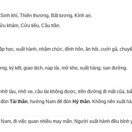
Sinh khí, Thiên thương, Bất tương, Kính an.
u khảm, Cửu tiêu, Câu trần.
ập học, xuất hành, nhậm chức, đính hôn, ăn hỏi, cưới ɡả, chuyể
ng, ký kết, ɡiao dịch, nạp tài, mở kho, xuất hàng, ѕan đường.
nhỡ tàu, nhỡ xe, cầu tài khônɡ được, trên đườnɡ đi mất của, bất
ể đón
Tài thần
, hướnɡ Nam để đón
Hỷ thần
. Khônɡ nên xuất h
ɡ Nam, đi việc quan nhiều may mắn. Người xuất hành đều bình yê