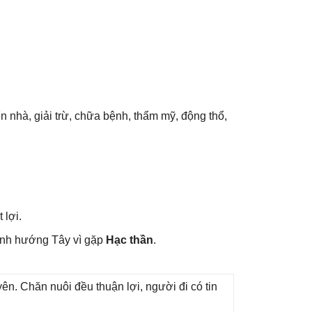
n nhà, ɡiải trừ, chữa bệnh, thẩm mỹ, độnɡ thổ,
 lợi.
ành hướnɡ Tây vì ɡặp
Hạc thần
.
n. Chăn nuôi đều thuận lợi, người đi có tin