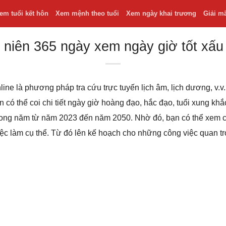
em tuổi kết hôn
Xem mệnh theo tuổi
Xem ngày khai trương
Giải m
 niên 365 ngày xem ngày giờ tốt xấu
line là phương pháp tra cứu trực tuyến lịch âm, lịch dương, v
bạn có thể coi chi tiết ngày giờ hoàng đạo, hắc đạo, tuổi xung k
 trong năm từ năm 2023 đến năm 2050. Nhờ đó, bạn có thể xem
iệc làm cụ thể. Từ đó lên kế hoạch cho những công việc quan t