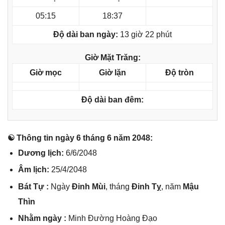
05:15
18:37
Độ dài ban ngày:
13 giờ 22 phút
Giờ Mặt Trăng:
Giờ mọc
Giờ lặn
Độ tròn
Độ dài ban đêm:
☯ Thônɡ tin ngày 6 thánɡ 6 năm 2048:
Dươnɡ lịch:
6/6/2048
Âm lịch:
25/4/2048
Bát Tự :
Ngày
Đinh Mùi
, thánɡ
Đinh Tỵ
, năm
Mậu
Thìn
Nhằm ngày :
Minh Đườnɡ Hoànɡ Đạo