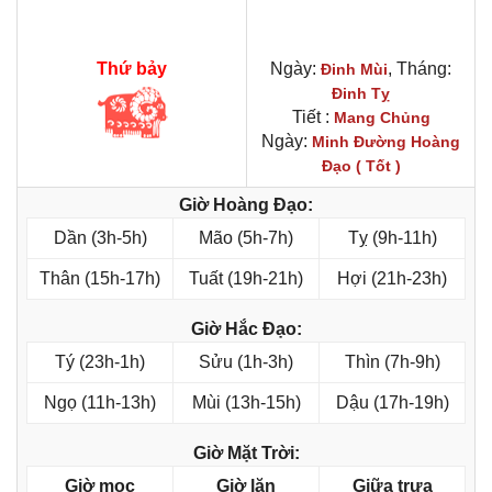
Thứ bảy
Ngày:
, Tháng:
Đinh Mùi
Đinh Tỵ
Tiết :
Mang Chủng
Ngày:
Minh Đường Hoàng
Đạo ( Tốt )
Giờ Hoàng Đạo:
Dần (3h-5h)
Mão (5h-7h)
Tỵ (9h-11h)
Thân (15h-17h)
Tuất (19h-21h)
Hợi (21h-23h)
Giờ Hắc Đạo:
Tý (23h-1h)
Sửu (1h-3h)
Thìn (7h-9h)
Ngọ (11h-13h)
Mùi (13h-15h)
Dậu (17h-19h)
Giờ Mặt Trời:
Giờ mọc
Giờ lặn
Giữa trưa