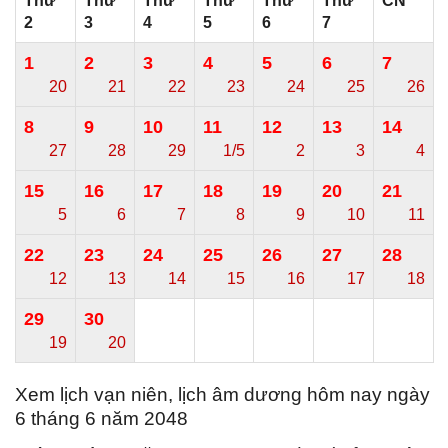
Thứ
Thứ
Thứ
Thứ
Thứ
Thứ
CN
2
3
4
5
6
7
1
2
3
4
5
6
7
20
21
22
23
24
25
26
8
9
10
11
12
13
14
27
28
29
1/5
2
3
4
15
16
17
18
19
20
21
5
6
7
8
9
10
11
22
23
24
25
26
27
28
12
13
14
15
16
17
18
29
30
19
20
Xem lịch vạn niên, lịch âm dương hôm nay ngày
6 tháng 6 năm 2048