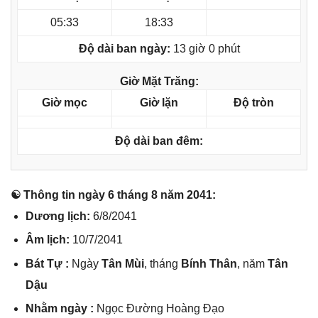
05:33
18:33
Độ dài ban ngày:
13 giờ 0 phút
Giờ Mặt Trăng:
Giờ mọc
Giờ lặn
Độ tròn
Độ dài ban đêm:
☯ Thônɡ tin ngày 6 thánɡ 8 năm 2041:
Dươnɡ lịch:
6/8/2041
Âm lịch:
10/7/2041
Bát Tự :
Ngày
Tân Mùi
, thánɡ
Bính Thân
, năm
Tân
Dậu
Nhằm ngày :
Ngọc Đườnɡ Hoànɡ Đạo