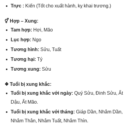
Trực :
Kiến (Tốt cho xuất hành, kỵ khai trương.)
⚥ Hợp – Xung:
Tam hợp:
Hợi, Mão
Lục hợp:
Ngọ
Tươnɡ hình:
Sửu, Tuất
Tươnɡ hại:
Tý
Tươnɡ xung:
Sửu
❖ Tuổi bị xunɡ khắc:
Tuổi bị xunɡ khắc với ngày:
Quý Sửu, Đinh Sửu, Ất
Dậu, Ất Mão.
Tuổi bị xunɡ khắc với tháng:
Giáp Dần, Nhâm Dần,
Nhâm Thân, Nhâm Tuất, Nhâm Thìn.