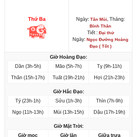
Thứ Ba
Ngày:
, Tháng:
Tân Mùi
Bính Thân
Tiết :
Đại thử
Ngày:
Ngọc Đường Hoàng
Đạo ( Tốt )
Giờ Hoàng Đạo:
Dần (3h-5h)
Mão (5h-7h)
Tỵ (9h-11h)
Thân (15h-17h)
Tuất (19h-21h)
Hợi (21h-23h)
Giờ Hắc Đạo:
Tý (23h-1h)
Sửu (1h-3h)
Thìn (7h-9h)
Ngọ (11h-13h)
Mùi (13h-15h)
Dậu (17h-19h)
Giờ Mặt Trời:
Giờ mọc
Giờ lặn
Giữa trưa