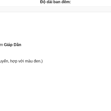
Độ dài ban đêm:
ăm
Giáp Dần
uyển, hợp với màu đen.)