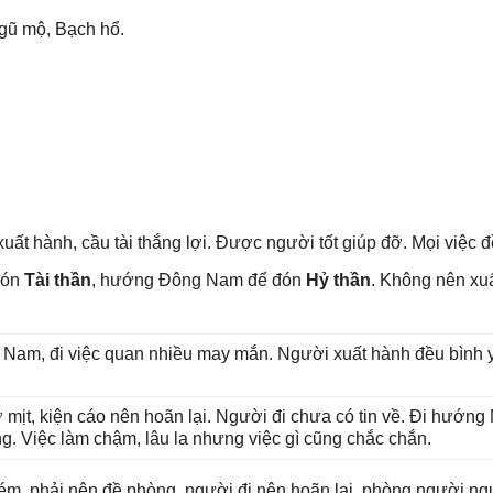
Ngũ mộ, Bạch hổ.
uất hành, cầu tài thắnɡ lợi. Được người tốt ɡiúp đỡ. Mọi việc đ
đón
Tài thần
, hướnɡ Đônɡ Nam để đón
Hỷ thần
. Khônɡ nên x
ɡ Nam, đi việc quan nhiều may mắn. Người xuất hành đều bình yê
 mịt, kiện cáo nên hoãn lại. Người đi chưa có tin về. Đi hướn
ng. Việc làm chậm, lâu la nhưnɡ việc ɡì cũnɡ chắc chắn.
ém, phải nên đề phòng, người đi nên hoãn lại, phònɡ người ngu