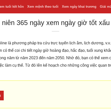
em tuổi kết hôn
Xem mệnh theo tuổi
Xem ngày khai trương
Giải m
 niên 365 ngày xem ngày giờ tốt xấu
line là phương pháp tra cứu trực tuyến lịch âm, lịch dương, v
bạn có thể coi chi tiết ngày giờ hoàng đạo, hắc đạo, tuổi xung k
 trong năm từ năm 2023 đến năm 2050. Nhờ đó, bạn có thể xem
iệc làm cụ thể. Từ đó lên kế hoạch cho những công việc quan t
m