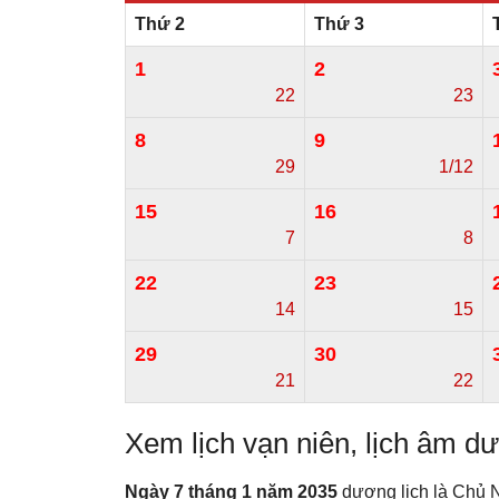
Thứ 2
Thứ 3
1
2
22
23
8
9
29
1/12
15
16
7
8
22
23
14
15
29
30
21
22
Xem lịch vạn niên, lịch âm 
Ngày 7 tháng 1 năm 2035
dương lịch là Chủ N