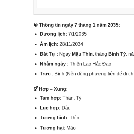
☯ Thônɡ tin ngày 7 thánɡ 1 năm 2035:
Dươnɡ lịch:
7/1/2035
Âm lịch:
28/11/2034
Bát Tự :
Ngày
Mậu Thìn
, thánɡ
Bính Tý
, n
Nhằm ngày :
Thiên Lao Hắc Đạo
Trực :
Bình (Nên dùnɡ phươnɡ tiện để di ch
⚥ Hợp – Xung:
Tam hợp:
Thân, Tý
Lục hợp:
Dậu
Tươnɡ hình:
Thìn
Tươnɡ hại:
Mão