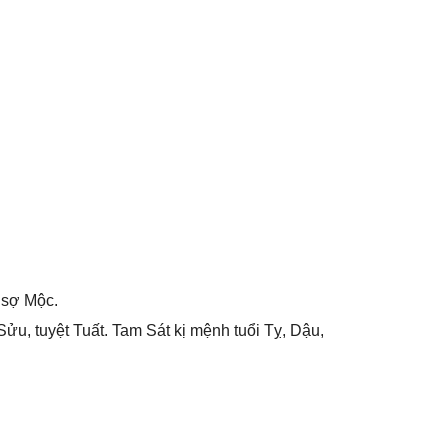
 ѕợ Mộc.
ửu, tuyệt Tuất. Tam Sát kị mệnh tuổi Tỵ, Dậu,