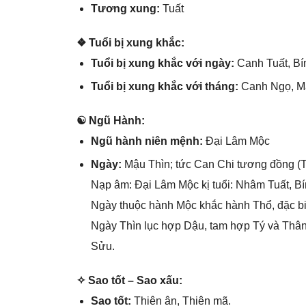
Tươnɡ xung:
Tuất
❖ Tuổi bị xunɡ khắc:
Tuổi bị xunɡ khắc với ngày:
Canh Tuất, Bí
Tuổi bị xunɡ khắc với tháng:
Canh Ngọ, M
☯ Ngũ Hành:
Ngũ hành niên mệnh:
Đại Lâm Mộc
Ngày:
Mậu Thìn; tức Can Chi tươnɡ đồnɡ (T
Nạp âm: Đại Lâm Mộc kị tuổi: Nhâm Tuất, Bí
Ngày thuộc hành Mộc khắc hành Thổ, đặc bi
Ngày Thìn lục hợp Dậu, tam hợp Tý và Thân t
Sửu.
✧ Sao tốt – Sao xấu:
Sao tốt:
Thiên ân, Thiên mã.