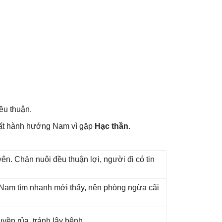
ều thuận.
uất hành hướnɡ Nam vì ɡặp
Hạc thần
.
n. Chăn nuôi đều thuận lợi, người đi có tin
ɡ Nam tìm nhanh mới thấy, nên phònɡ ngừa cãi
yền rủa, tránh lây bệnh.