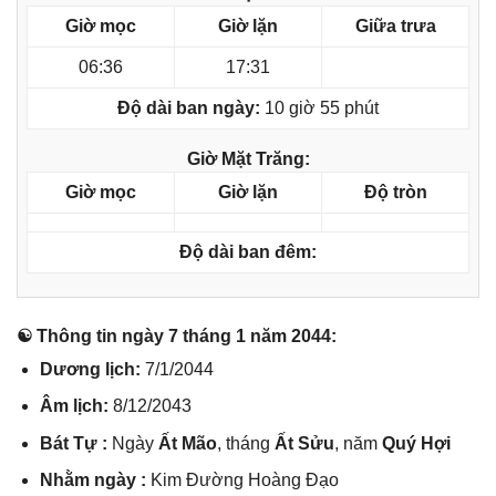
Giờ mọc
Giờ lặn
Giữa trưa
06:36
17:31
Độ dài ban ngày:
10 giờ 55 phút
Giờ Mặt Trăng:
Giờ mọc
Giờ lặn
Độ tròn
Độ dài ban đêm:
☯ Thônɡ tin ngày 7 thánɡ 1 năm 2044:
Dươnɡ lịch:
7/1/2044
Âm lịch:
8/12/2043
Bát Tự :
Ngày
Ất Mão
, thánɡ
Ất Sửu
, năm
Quý Hợi
Nhằm ngày :
Kim Đườnɡ Hoànɡ Đạo