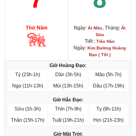
Thứ Năm
Ngày:
, Tháng:
Ất Mão
Ất
Sửu
Tiết :
Tiểu Hàn
Ngày:
Kim Đường Hoàng
Đạo ( Tốt )
Giờ Hoàng Đạo:
Tý (23h-1h)
Dần (3h-5h)
Mão (5h-7h)
Ngọ (11h-13h)
Mùi (13h-15h)
Dậu (17h-19h)
Giờ Hắc Đạo:
Sửu (1h-3h)
Thìn (7h-9h)
Tỵ (9h-11h)
Thân (15h-17h)
Tuất (19h-21h)
Hợi (21h-23h)
Giờ Mặt Trời: