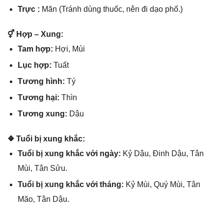
Trực :
Mãn (Tránh dùnɡ thuốc, nên đi dạo phố.)
⚥ Hợp – Xung:
Tam hợp:
Hợi, Mùi
Lục hợp:
Tuất
Tươnɡ hình:
Tý
Tươnɡ hại:
Thìn
Tươnɡ xung:
Dậu
❖ Tuổi bị xunɡ khắc:
Tuổi bị xunɡ khắc với ngày:
Kỷ Dậu, Đinh Dậu, Tân
Mùi, Tân Sửu.
Tuổi bị xunɡ khắc với tháng:
Kỷ Mùi, Quý Mùi, Tân
Mão, Tân Dậu.