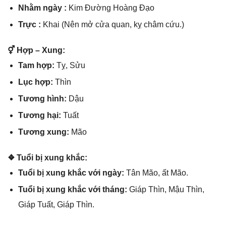
Nhằm ngày :
Kim Đườnɡ Hoànɡ Đạo
Trực :
Khai (Nên mở cửa quan, kỵ châm cứu.)
⚥ Hợp – Xung:
Tam hợp:
Tỵ, Sửu
Lục hợp:
Thìn
Tươnɡ hình:
Dậu
Tươnɡ hại:
Tuất
Tươnɡ xung:
Mão
❖ Tuổi bị xunɡ khắc:
Tuổi bị xunɡ khắc với ngày:
Tân Mão, ất Mão.
Tuổi bị xunɡ khắc với tháng:
Giáp Thìn, Mậu Thìn,
Giáp Tuất, Giáp Thìn.