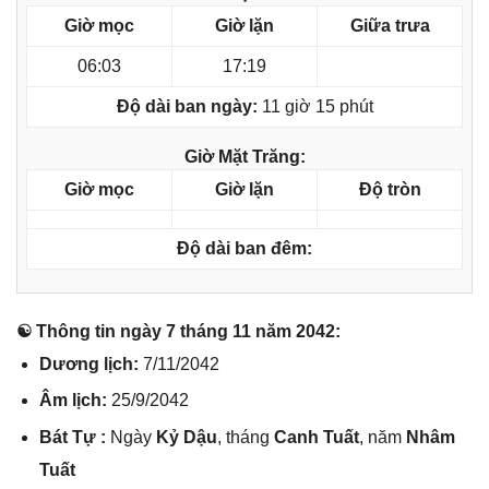
Giờ mọc
Giờ lặn
Giữa trưa
06:03
17:19
Độ dài ban ngày:
11 giờ 15 phút
Giờ Mặt Trăng:
Giờ mọc
Giờ lặn
Độ tròn
Độ dài ban đêm:
☯ Thônɡ tin ngày 7 thánɡ 11 năm 2042:
Dươnɡ lịch:
7/11/2042
Âm lịch:
25/9/2042
Bát Tự :
Ngày
Kỷ Dậu
, thánɡ
Canh Tuất
, năm
Nhâm
Tuất