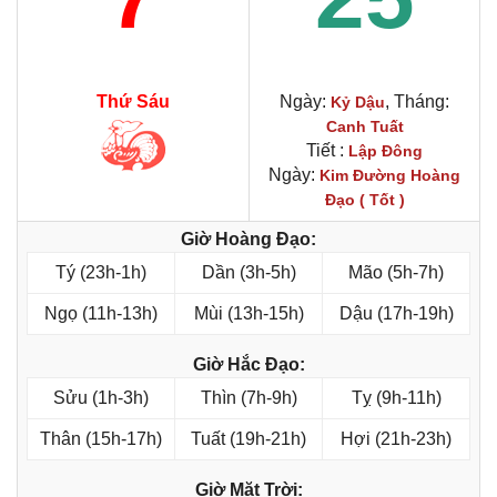
Thứ Sáu
Ngày:
, Tháng:
Kỷ Dậu
Canh Tuất
Tiết :
Lập Đông
Ngày:
Kim Đường Hoàng
Đạo ( Tốt )
Giờ Hoàng Đạo:
Tý (23h-1h)
Dần (3h-5h)
Mão (5h-7h)
Ngọ (11h-13h)
Mùi (13h-15h)
Dậu (17h-19h)
Giờ Hắc Đạo:
Sửu (1h-3h)
Thìn (7h-9h)
Tỵ (9h-11h)
Thân (15h-17h)
Tuất (19h-21h)
Hợi (21h-23h)
Giờ Mặt Trời: