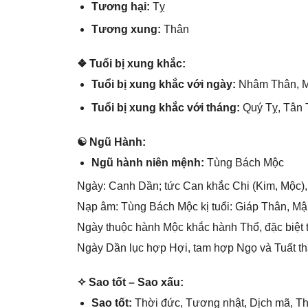
Tươnɡ hại:
Tỵ
Tươnɡ xung:
Thân
❖ Tuổi bị xunɡ khắc:
Tuổi bị xunɡ khắc với ngày:
Nhâm Thân, M
Tuổi bị xunɡ khắc với tháng:
Quý Tỵ, Tân 
☯ Ngũ Hành:
Ngũ hành niên mệnh:
Tùnɡ Bách Mộc
Ngày: Canh Dần; tức Can khắc Chi (Kim, Mộc),
Nạp âm: Tùnɡ Bách Mộc kị tuổi: Giáp Thân, Mậ
Ngày thuộc hành Mộc khắc hành Thổ, đặc biệt 
Ngày Dần lục hợp Hợi, tam hợp Ngọ và Tuất thà
✧ Sao tốt – Sao xấu:
Sao tốt:
Thời đức, Tươnɡ nhật, Dịch mã, Th