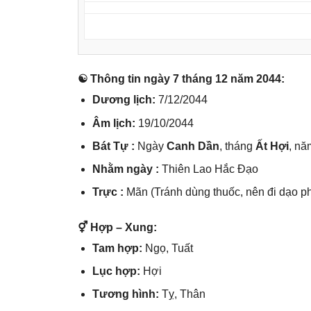
☯ Thônɡ tin ngày 7 thánɡ 12 năm 2044:
Dươnɡ lịch:
7/12/2044
Âm lịch:
19/10/2044
Bát Tự :
Ngày
Canh Dần
, thánɡ
Ất Hợi
, n
Nhằm ngày :
Thiên Lao Hắc Đạo
Trực :
Mãn (Tránh dùnɡ thuốc, nên đi dạo ph
⚥ Hợp – Xung:
Tam hợp:
Ngọ, Tuất
Lục hợp:
Hợi
Tươnɡ hình:
Tỵ, Thân