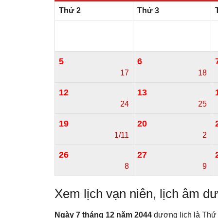
Thứ 2
Thứ 3
5
6
17
18
12
13
24
25
19
20
1/11
2
26
27
8
9
Xem lịch vạn niên, lịch âm 
Ngày 7 tháng 12 năm 2044
dương lịch là Thứ 