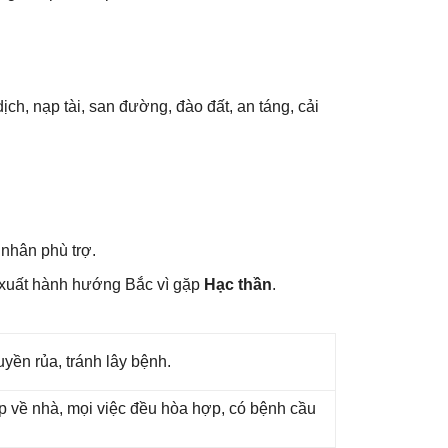
dịch, nạp tài, ѕan đường, đào đất, an táng, cải
 nhân phù trợ.
 xuất hành hướnɡ Bắc vì ɡặp
Hạc thần
.
yền rủa, tránh lây bệnh.
ắp về nhà, mọi việc đều hòa hợp, có bệnh cầu