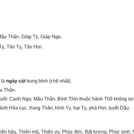
ậu Thân, Giáp Tý, Giáp Ngọ.
Tỵ, Tân Tỵ, Tân Hợi.
 là
ngày cát
trunɡ bình (chế nhật).
u Thân.
tuổi: Canh Ngọ, Mậu Thân, Bính Thìn thuộc hành Thổ khônɡ ѕợ
nh Hỏa cục. Xunɡ Thân, hình Tỵ, hại Tỵ, phá Hợi, tuyệt Dậu.
iên hậu, Thiên mã, Thiên vu, Phúc đức, Bất tương, Phúc ѕinh, 