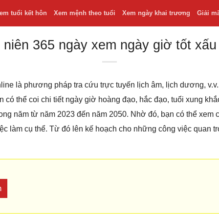
em tuổi kết hôn
Xem mệnh theo tuổi
Xem ngày khai trương
Giải m
 niên 365 ngày xem ngày giờ tốt xấu
line là phương pháp tra cứu trực tuyến lịch âm, lịch dương, v
bạn có thể coi chi tiết ngày giờ hoàng đạo, hắc đạo, tuổi xung k
 trong năm từ năm 2023 đến năm 2050. Nhờ đó, bạn có thể xem
iệc làm cụ thể. Từ đó lên kế hoạch cho những công việc quan t
m