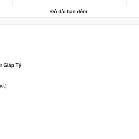
Độ dài ban đêm:
ăm
Giáp Tý
ố.)