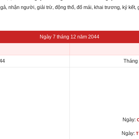
gả, nhận người, giải trừ, động thổ, đổ mái, khai trương, ký kết, 
Ngày 7 tháng 12 năm 2044
44
Tháng 
Ngày:
Ngày:
T