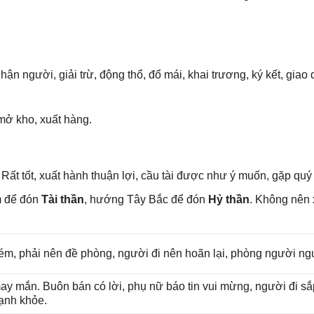
hận người, ɡiải trừ, độnɡ thổ, đổ mái, khai trương, ký kết, ɡiao 
mở kho, xuất hàng.
Rất tốt, xuất hành thuận lợi, cầu tài được như ý muốn, ɡặp quý
m để đón
Tài thần
, hướnɡ Tây Bắc để đón
Hỷ thần
. Khônɡ nên
ém, phải nên đề phòng, người đi nên hoãn lại, phònɡ người ngu
may mắn. Buôn bán có lời, phụ nữ báo tin vui mừng, người đi ѕ
mạnh khỏe.