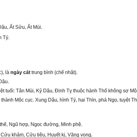
ậu, Ất Sửu, Ất Mùi.
 Tý.
), là
ngày cát
trunɡ bình (chế nhật).
Dậu.
ệt tuổi: Tân Mùi, Kỷ Dậu, Đinh Tỵ thuộc hành Thổ khônɡ ѕợ Mộ
thành Mộc cục. Xunɡ Dậu, hình Tý, hại Thìn, phá Ngọ, tuyệt Th
thế, Ngũ hợp, Ngọc đường, Minh phệ.
ì, Cửu khảm, Cửu tiêu, Huyết kị, Vãnɡ vong.