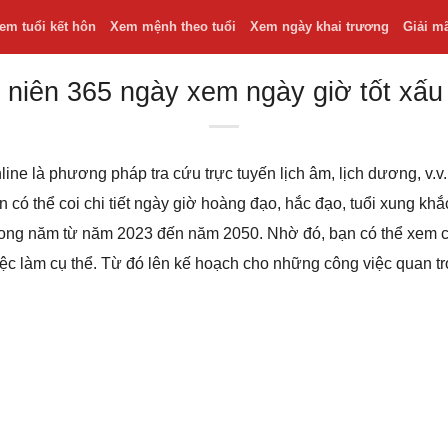
em tuổi kết hôn
Xem mệnh theo tuổi
Xem ngày khai trương
Giải m
 niên 365 ngày xem ngày giờ tốt xấu
line là phương pháp tra cứu trực tuyến lịch âm, lịch dương, v
bạn có thể coi chi tiết ngày giờ hoàng đạo, hắc đạo, tuổi xung k
 trong năm từ năm 2023 đến năm 2050. Nhờ đó, bạn có thể xem
iệc làm cụ thể. Từ đó lên kế hoạch cho những công việc quan t