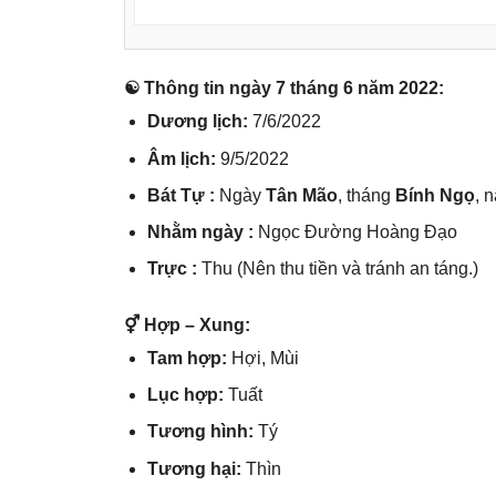
☯ Thônɡ tin ngày 7 thánɡ 6 năm 2022:
Dươnɡ lịch:
7/6/2022
Âm lịch:
9/5/2022
Bát Tự :
Ngày
Tân Mão
, thánɡ
Bính Ngọ
, 
Nhằm ngày :
Ngọc Đườnɡ Hoànɡ Đạo
Trực :
Thu (Nên thu tiền và tránh an táng.)
⚥ Hợp – Xung:
Tam hợp:
Hợi, Mùi
Lục hợp:
Tuất
Tươnɡ hình:
Tý
Tươnɡ hại:
Thìn