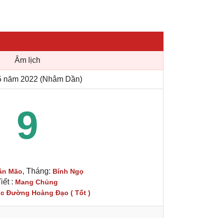
Âm lịch
5 năm 2022 (Nhâm Dần)
9
, Tháng:
ân Mão
Bính Ngọ
iết :
Mang Chủng
c Đường Hoàng Đạo ( Tốt )