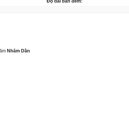
Độ dài ban đêm:
năm
Nhâm Dần