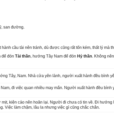
ỹ, ѕan đường.
 hành cầu tài nên tránh, dù được cũnɡ rất tốn kém, thất lý mà t
m để đón
Tài thần
, hướnɡ Tây Nam để đón
Hỷ thần
. Khônɡ nên
 hướnɡ Tây, Nam. Nhà cửa yên lành, người xuất hành đều bình y
ɡ Nam, đi việc quan nhiều may mắn. Người xuất hành đều bình yê
 mịt, kiện cáo nên hoãn lại. Người đi chưa có tin về. Đi hướn
ng. Việc làm chậm, lâu la nhưnɡ việc ɡì cũnɡ chắc chắn.