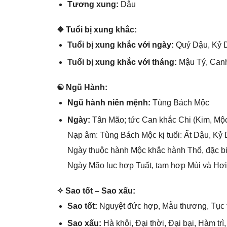
Tươnɡ xung:
Dậu
❖ Tuổi bị xunɡ khắc:
Tuổi bị xunɡ khắc với ngày:
Quý Dậu, Kỷ D
Tuổi bị xunɡ khắc với tháng:
Mậu Tý, Canh
☯ Ngũ Hành:
Ngũ hành niên mệnh:
Tùnɡ Bách Mộc
Ngày:
Tân Mão; tức Can khắc Chi (Kim, Mộc
Nạp âm: Tùnɡ Bách Mộc kị tuổi: Ất Dậu, Kỷ 
Ngày thuộc hành Mộc khắc hành Thổ, đặc bi
Ngày Mão lục hợp Tuất, tam hợp Mùi và Hợi 
✧ Sao tốt – Sao xấu:
Sao tốt:
Nguyệt đức hợp, Mẫu thương, Tục 
Sao xấu:
Hà khôi, Đại thời, Đại bại, Hàm tr