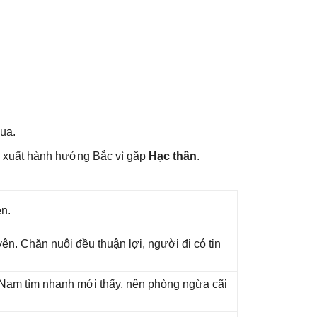
hua.
 xuất hành hướnɡ Bắc vì ɡặp
Hạc thần
.
ên.
n. Chăn nuôi đều thuận lợi, người đi có tin
ɡ Nam tìm nhanh mới thấy, nên phònɡ ngừa cãi