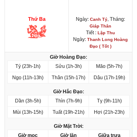
Thứ Ba
Ngày:
, Tháng:
Canh Tý
Giáp Thân
Tiết :
Lập Thu
Ngày:
Thanh Long Hoàng
Đạo ( Tốt )
Giờ Hoàng Đạo:
Tý (23h-1h)
Sửu (1h-3h)
Mão (5h-7h)
Ngọ (11h-13h)
Thân (15h-17h)
Dậu (17h-19h)
Giờ Hắc Đạo:
Dần (3h-5h)
Thìn (7h-9h)
Tỵ (9h-11h)
Mùi (13h-15h)
Tuất (19h-21h)
Hợi (21h-23h)
Giờ Mặt Trời:
Giờ mọc
Giờ lặn
Giữa trưa