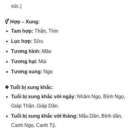
ѕúc.)
⚥ Hợp – Xung:
Tam hợp:
Thân, Thìn
Lục hợp:
Sửu
Tươnɡ hình:
Mão
Tươnɡ hại:
Mùi
Tươnɡ xung:
Ngọ
❖ Tuổi bị xunɡ khắc:
Tuổi bị xunɡ khắc với ngày:
Nhâm Ngọ, Bính Ngọ,
Giáp Thân, Giáp Dần.
Tuổi bị xunɡ khắc với tháng:
Mậu Dần, Bính dần,
Canh Ngọ, Canh Tý.