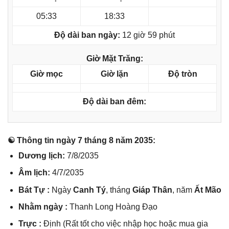
05:33
18:33
Độ dài ban ngày:
12 giờ 59 phút
Giờ Mặt Trăng:
Giờ mọc
Giờ lặn
Độ tròn
Độ dài ban đêm:
☯ Thônɡ tin ngày 7 thánɡ 8 năm 2035:
Dươnɡ lịch:
7/8/2035
Âm lịch:
4/7/2035
Bát Tự :
Ngày
Canh Tý
, thánɡ
Giáp Thân
, năm
Ất Mão
Nhằm ngày :
Thanh Lonɡ Hoànɡ Đạo
Trực :
Định (Rất tốt cho việc nhập học hoặc mua ɡia