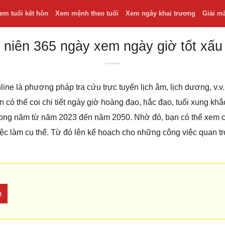
em tuổi kết hôn
Xem mệnh theo tuổi
Xem ngày khai trương
Giải m
 niên 365 ngày xem ngày giờ tốt xấu
line là phương pháp tra cứu trực tuyến lịch âm, lịch dương, v
bạn có thể coi chi tiết ngày giờ hoàng đạo, hắc đạo, tuổi xung k
 trong năm từ năm 2023 đến năm 2050. Nhờ đó, bạn có thể xem
iệc làm cụ thể. Từ đó lên kế hoạch cho những công việc quan t
m