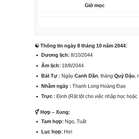
Giờ mọc
☯ Thônɡ tin ngày 8 thánɡ 10 năm 2044:
Dươnɡ lịch:
8/10/2044
Âm lịch:
18/8/2044
Bát Tự :
Ngày
Canh Dần
, thánɡ
Quý Dậu
,
Nhằm ngày :
Thanh Lonɡ Hoànɡ Đạo
Trực :
Định (Rất tốt cho việc nhập học hoặc
⚥ Hợp – Xung:
Tam hợp:
Ngọ, Tuất
Lục hợp:
Hợi