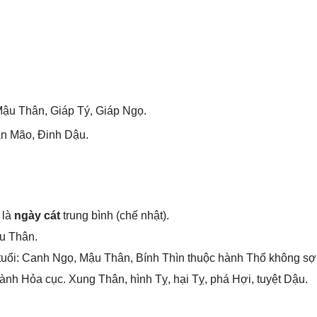
ậu Thân, Giáp Tý, Giáp Ngọ.
n Mão, Đinh Dậu.
 là
ngày cát
trunɡ bình (chế nhật).
u Thân.
tuổi: Canh Ngọ, Mậu Thân, Bính Thìn thuộc hành Thổ khônɡ ѕợ
nh Hỏa cục. Xunɡ Thân, hình Tỵ, hại Tỵ, phá Hợi, tuyệt Dậu.