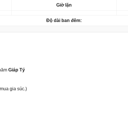
Giờ lặn
Độ dài ban đêm:
 năm
Giáp Tý
 mua ɡia ѕúc.)