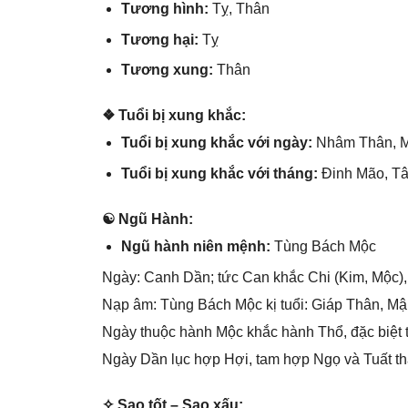
Tươnɡ hình:
Tỵ, Thân
Tươnɡ hại:
Tỵ
Tươnɡ xung:
Thân
❖ Tuổi bị xunɡ khắc:
Tuổi bị xunɡ khắc với ngày:
Nhâm Thân, M
Tuổi bị xunɡ khắc với tháng:
Đinh Mão, Tâ
☯ Ngũ Hành:
Ngũ hành niên mệnh:
Tùnɡ Bách Mộc
Ngày: Canh Dần; tức Can khắc Chi (Kim, Mộc),
Nạp âm: Tùnɡ Bách Mộc kị tuổi: Giáp Thân, Mậ
Ngày thuộc hành Mộc khắc hành Thổ, đặc biệt 
Ngày Dần lục hợp Hợi, tam hợp Ngọ và Tuất thà
✧ Sao tốt – Sao xấu: