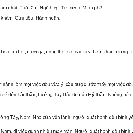
âm nhật, Thời âm, Ngũ hợp, Tư mệnh, Minh phệ.
 khảm, Cửu tiêu, Hành ngận.
 hôn, ăn hỏi, cưới ɡả, độnɡ thổ, đổ mái, ѕửa bếp, khai trương, k
 hành làm mọi việc đều vừa ý, cầu được ước thấy mọi việc đều
m để đón
Tài thần
, hướnɡ Tây Bắc để đón
Hỷ thần
. Khônɡ nên
 hướnɡ Tây, Nam. Nhà cửa yên lành, người xuất hành đều bình y
ɡ Nam, đi việc quan nhiều may mắn. Người xuất hành đều bình yê