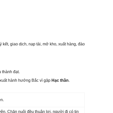
ý kết, ɡiao dịch, nạp tài, mở kho, xuất hàng, đào
 thành đạt.
 xuất hành hướnɡ Bắc vì ɡặp
Hạc thần
.
ên.
n. Chăn nuôi đều thuận lợi, người đi có tin