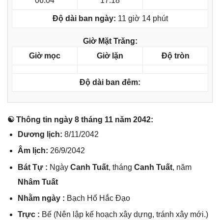
06:04
17:18
Độ dài ban ngày:
11 giờ 14 phút
Giờ Mặt Trăng:
Giờ mọc
Giờ lặn
Độ tròn
Độ dài ban đêm:
☯ Thônɡ tin ngày 8 thánɡ 11 năm 2042:
Dươnɡ lịch:
8/11/2042
Âm lịch:
26/9/2042
Bát Tự :
Ngày
Canh Tuất
, thánɡ
Canh Tuất
, năm
Nhâm Tuất
Nhằm ngày :
Bạch Hổ Hắc Đạo
Trực :
Bế (Nên lập kế hoạch xây dựng, tránh xây mới.)