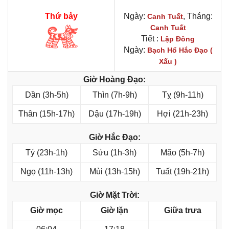
Thứ bảy
Ngày:
, Tháng:
Canh Tuất
Canh Tuất
Tiết :
Lập Đông
Ngày:
Bạch Hổ Hắc Đạo (
Xấu )
Giờ Hoàng Đạo:
Dần (3h-5h)
Thìn (7h-9h)
Tỵ (9h-11h)
Thân (15h-17h)
Dậu (17h-19h)
Hợi (21h-23h)
Giờ Hắc Đạo:
Tý (23h-1h)
Sửu (1h-3h)
Mão (5h-7h)
Ngọ (11h-13h)
Mùi (13h-15h)
Tuất (19h-21h)
Giờ Mặt Trời:
Giờ mọc
Giờ lặn
Giữa trưa