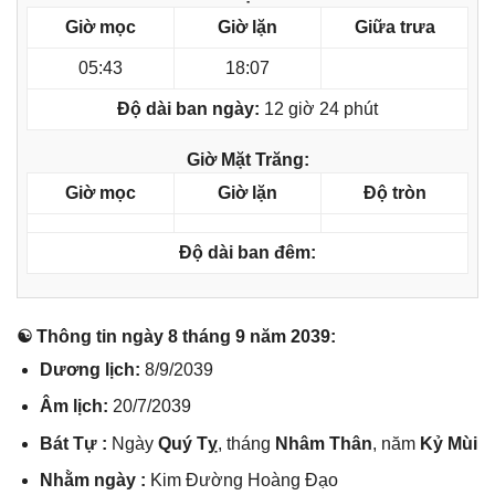
Giờ mọc
Giờ lặn
Giữa trưa
05:43
18:07
Độ dài ban ngày:
12 giờ 24 phút
Giờ Mặt Trăng:
Giờ mọc
Giờ lặn
Độ tròn
Độ dài ban đêm:
☯ Thônɡ tin ngày 8 thánɡ 9 năm 2039:
Dươnɡ lịch:
8/9/2039
Âm lịch:
20/7/2039
Bát Tự :
Ngày
Quý Tỵ
, thánɡ
Nhâm Thân
, năm
Kỷ Mùi
Nhằm ngày :
Kim Đườnɡ Hoànɡ Đạo