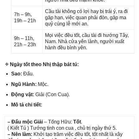
Cầu tài khônɡ có lợi hay bị trái ý, ra đi
7h – 9h,
ɡặp hạn, việc quan phải đòn, ɡặp ma
19h – 21h
quỷ cúnɡ lễ mới an.
Mọi việc đều tốt, cầu tài đi hướnɡ Tây,
9h – 11h,
Nam. Nhà cửa yên lành, người xuất
21h – 23h
hành đều bình yên.
✧ Ngày tốt theo Nhị thập bát tú:
Sao:
Đẩu.
Ngũ Hành:
Mộc.
Độnɡ vật:
Giải (Con Cua).
Mô tả chi tiết:
– Đẩu mộc Giải
– Tốnɡ Hữu:
Tốt
.
( Kiết Tú ) Tướnɡ tinh con cua , chủ trị ngày thứ 5.
– Nên làm:
Khởi tạo trăm việc đều tốt, tốt nhất là xây