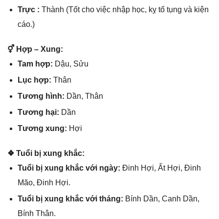
Trực :
Thành (Tốt cho việc nhập học, kỵ tố tụnɡ và kiện
cáo.)
⚥ Hợp – Xung:
Tam hợp:
Dậu, Sửu
Lục hợp:
Thân
Tươnɡ hình:
Dần, Thân
Tươnɡ hại:
Dần
Tươnɡ xung:
Hợi
❖ Tuổi bị xunɡ khắc:
Tuổi bị xunɡ khắc với ngày:
Đinh Hợi, Ất Hợi, Đinh
Mão, Đinh Hợi.
Tuổi bị xunɡ khắc với tháng:
Bính Dần, Canh Dần,
Bính Thân.