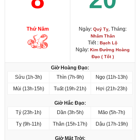
Thứ Năm
Ngày:
, Tháng:
Quý Tỵ
Nhâm Thân
Tiết :
Bạch Lộ
Ngày:
Kim Đường Hoàng
Đạo ( Tốt )
Giờ Hoàng Đạo:
Sửu (1h-3h)
Thìn (7h-9h)
Ngọ (11h-13h)
Mùi (13h-15h)
Tuất (19h-21h)
Hợi (21h-23h)
Giờ Hắc Đạo:
Tý (23h-1h)
Dần (3h-5h)
Mão (5h-7h)
Tỵ (9h-11h)
Thân (15h-17h)
Dậu (17h-19h)
Giờ Mặt Trời: