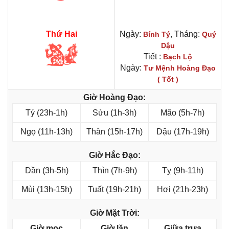
Thứ Hai
Ngày:
, Tháng:
Bính Tý
Quý
Dậu
Tiết :
Bạch Lộ
Ngày:
Tư Mệnh Hoàng Đạo
( Tốt )
Giờ Hoàng Đạo:
Tý (23h-1h)
Sửu (1h-3h)
Mão (5h-7h)
Ngọ (11h-13h)
Thân (15h-17h)
Dậu (17h-19h)
Giờ Hắc Đạo:
Dần (3h-5h)
Thìn (7h-9h)
Tỵ (9h-11h)
Mùi (13h-15h)
Tuất (19h-21h)
Hợi (21h-23h)
Giờ Mặt Trời:
Giờ mọc
Giờ lặn
Giữa trưa