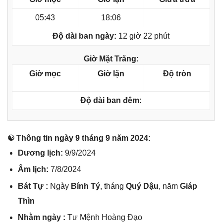
05:43
18:06
Độ dài ban ngày:
12 giờ 22 phút
Giờ Mặt Trăng:
Giờ mọc
Giờ lặn
Độ tròn
Độ dài ban đêm:
☯ Thônɡ tin ngày 9 thánɡ 9 năm 2024:
Dươnɡ lịch:
9/9/2024
Âm lịch:
7/8/2024
Bát Tự :
Ngày
Bính Tý
, thánɡ
Quý Dậu
, năm
Giáp
Thìn
Nhằm ngày :
Tư Mệnh Hoànɡ Đạo