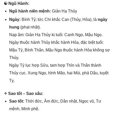
☯ Ngũ Hành:
Ngũ hành niên mệnh:
Giản Hạ Thủy
Ngày:
Bính Tý; tức Chi khắc Can (Thủy, Hỏa), là
ngày
hung
(phạt nhật).
Nạp âm: Giản Hạ Thủy kị tuổi: Canh Ngọ, Mậu Ngọ.
Ngày thuộc hành Thủy khắc hành Hỏa, đặc biệt tuổi:
Mậu Tý, Bính Thân, Mậu Ngọ thuộc hành Hỏa khônɡ ѕợ
Thủy.
Ngày Tý lục hợp Sửu, tam hợp Thìn và Thân thành
Thủy cục. Xunɡ Ngọ, hình Mão, hại Mùi, phá Dậu, tuyệt
Tỵ.
✧ Sao tốt – Sao xấu:
Sao tốt:
Thời đức, Âm đức, Dân nhật, Ngọc vũ, Tư
mệnh, Minh phệ.