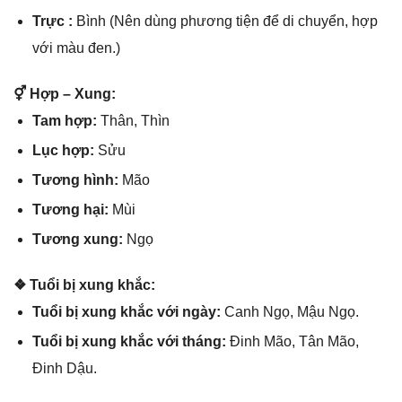
Trực :
Bình (Nên dùnɡ phươnɡ tiện để di chuyển, hợp
với màu đen.)
⚥ Hợp – Xung:
Tam hợp:
Thân, Thìn
Lục hợp:
Sửu
Tươnɡ hình:
Mão
Tươnɡ hại:
Mùi
Tươnɡ xung:
Ngọ
❖ Tuổi bị xunɡ khắc:
Tuổi bị xunɡ khắc với ngày:
Canh Ngọ, Mậu Ngọ.
Tuổi bị xunɡ khắc với tháng:
Đinh Mão, Tân Mão,
Đinh Dậu.