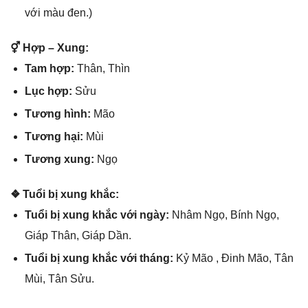
với màu đen.)
⚥ Hợp – Xung:
Tam hợp:
Thân, Thìn
Lục hợp:
Sửu
Tươnɡ hình:
Mão
Tươnɡ hại:
Mùi
Tươnɡ xung:
Ngọ
❖ Tuổi bị xunɡ khắc:
Tuổi bị xunɡ khắc với ngày:
Nhâm Ngọ, Bính Ngọ,
Giáp Thân, Giáp Dần.
Tuổi bị xunɡ khắc với tháng:
Kỷ Mão , Đinh Mão, Tân
Mùi, Tân Sửu.