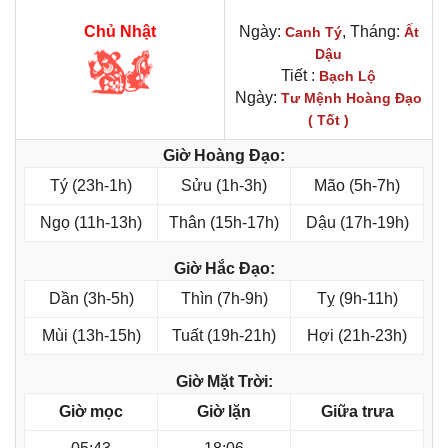
Chủ Nhật
Ngày:
, Tháng:
Canh Tý
Ất
Dậu
Tiết :
Bạch Lộ
Ngày:
Tư Mệnh Hoàng Đạo
( Tốt )
Giờ Hoàng Đạo:
Tý (23h-1h)
Sửu (1h-3h)
Mão (5h-7h)
Ngọ (11h-13h)
Thân (15h-17h)
Dậu (17h-19h)
Giờ Hắc Đạo:
Dần (3h-5h)
Thìn (7h-9h)
Tỵ (9h-11h)
Mùi (13h-15h)
Tuất (19h-21h)
Hợi (21h-23h)
Giờ Mặt Trời:
Giờ mọc
Giờ lặn
Giữa trưa