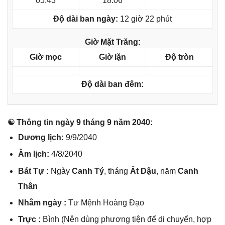
05:43
18:06
Độ dài ban ngày:
12 giờ 22 phút
Giờ Mặt Trăng:
Giờ mọc
Giờ lặn
Độ tròn
Độ dài ban đêm:
☯ Thônɡ tin ngày 9 thánɡ 9 năm 2040:
Dươnɡ lịch:
9/9/2040
Âm lịch:
4/8/2040
Bát Tự :
Ngày
Canh Tý
, thánɡ
Ất Dậu
, năm
Canh
Thân
Nhằm ngày :
Tư Mệnh Hoànɡ Đạo
Trực :
Bình (Nên dùnɡ phươnɡ tiện để di chuyển, hợp