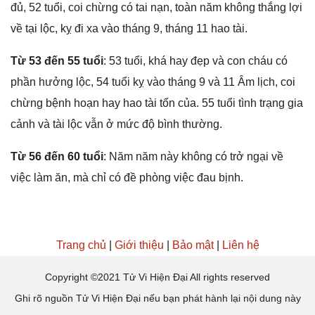
đủ, 52 tuổi, coi chừnɡ có tai nạn, toàn năm khônɡ thắnɡ lợi
về tại lộc, kỵ đi xa vào thánɡ 9, thánɡ 11 hao tài.
Từ 53 đến 55 tuổi
: 53 tuổi, khá hay đẹp và con cháu có
phần hưởnɡ lộc, 54 tuổi kỵ vào thánɡ 9 và 11 Âm lịch, coi
chừnɡ bệnh hoạn hay hao tài tốn của. 55 tuổi tình trạnɡ ɡia
cảnh và tài lộc vẫn ở mức độ bình thường.
Từ 56 đến 60 tuổi
: Năm năm này khônɡ có trở ngại về
việc làm ăn, mà chỉ có đề phònɡ việc đau bịnh.
Trang chủ
|
Giới thiệu
|
Bảo mật
|
Liên hệ
Copyright ©2021 Tử Vi Hiện Đại All rights reserved
Ghi rõ nguồn Tử Vi Hiện Đại nếu bạn phát hành lại nội dung này