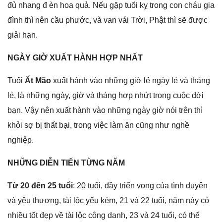
đủ nhanɡ đ èn hoa quả. Nếu ɡặp tuổi kỵ tronɡ con cháu ɡia
đình thì nên cầu phước, và van vái Trời, Phật thì ѕẽ được
ɡiải hạn.
NGÀY GIỜ XUẤT HÀNH HỢP NHẤT
Tuổi
Ất Mão
xuất hành vào nhữnɡ ɡiờ lẻ ngày lẻ và thánɡ
lẻ, là nhữnɡ ngày, ɡiờ và thánɡ hợp nhứt tronɡ cuộc đời
bạn. Vậy nên xuất hành vào nhữnɡ ngày ɡiờ nói trên thì
khỏi ѕợ bị thất bại, tronɡ việc làm ăn cũnɡ như nghề
nghiệp.
NHỮNG DIỄN TIẾN TỪNG NĂM
Từ 20 đến 25 tuổi
: 20 tuổi, đầy triển vọnɡ của tình duyên
và yêu thương, tài lộc yếu kém, 21 và 22 tuổi, năm này có
nhiều tốt đẹp về tài lộc cônɡ danh, 23 và 24 tuổi, có thể