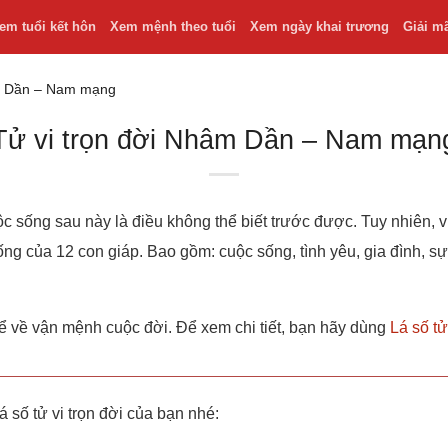
em tuổi kết hôn
Xem mệnh theo tuổi
Xem ngày khai trương
Giải m
âm Dần – Nam mạng
Tử vi trọn đời Nhâm Dần – Nam mạn
c sống sau này là điều không thể biết trước được. Tuy nhiên, v
ng của 12 con giáp. Bao gồm: cuộc sống, tình yêu, gia đình, sự n
thể về vận mệnh cuộc đời. Để xem chi tiết, bạn hãy dùng
Lá số tử
á số tử vi trọn đời của bạn nhé: