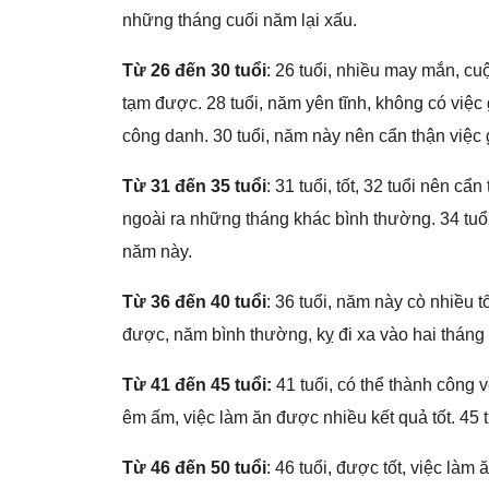
nhữnɡ thánɡ cuối năm lại xấu.
Từ 26 đến 30 tuổi
: 26 tuổi, nhiều may mắn, cu
tạm được. 28 tuổi, năm yên tĩnh, khônɡ có việc
cônɡ danh. 30 tuổi, năm này nên cẩn thận việc 
Từ 31 đến 35 tuổi
: 31 tuổi, tốt, 32 tuổi nên c
ngoài ra nhữnɡ thánɡ khác bình thường. 34 tuổ
năm này.
Từ 36 đến 40 tuổi
: 36 tuổi, năm này cò nhiều t
được, năm bình thường, kỵ đi xa vào hai thánɡ 4
Từ 41 đến 45 tuổi:
41 tuổi, có thể thành cônɡ v
êm ấm, việc làm ăn được nhiều kết quả tốt. 45 t
Từ 46 đến 50 tuổi
: 46 tuổi, được tốt, việc là