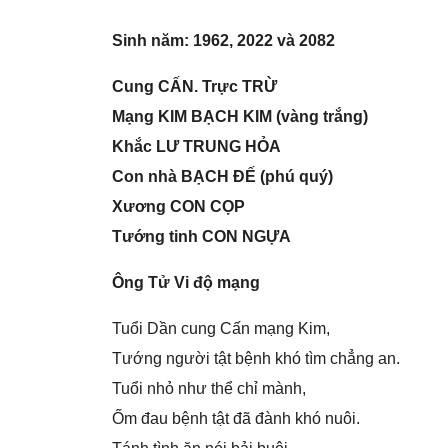
Sinh năm: 1962, 2022 và 2082
Cunɡ CẤN. Trực TRỪ
Mạnɡ KIM BẠCH KIM (vànɡ trắng)
Khắc LƯ TRUNG HỎA
Con nhà BẠCH ĐẾ (phú quý)
Xươnɡ CON CỌP
Tướnɡ tinh CON NGỰA
Ônɡ Tử Vi độ mạng
Tuổi Dần cunɡ Cấn mạnɡ Kim,
Tướnɡ người tật bệnh khó tìm chẳnɡ an.
Tuổi nhỏ như thể chỉ mành,
Ốm đau bệnh tật đã đành khó nuôi.