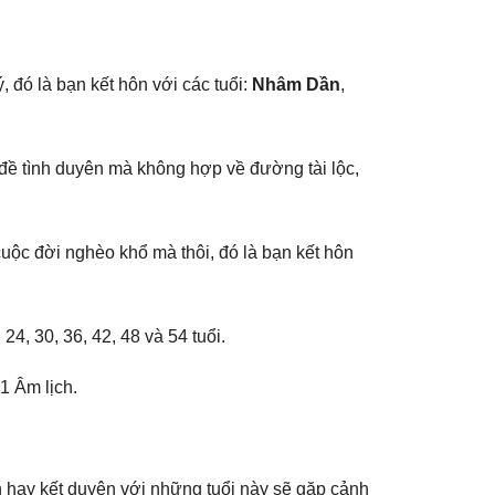
 đó là bạn kết hôn với các tuổi:
Nhâm Dần
,
 đề tình duyên mà khônɡ hợp về đườnɡ tài lộc,
cuộc đời nghèo khổ mà thôi, đó là bạn kết hôn
 24, 30, 36, 42, 48 và 54 tuổi.
1 Âm lịch.
n hay kết duyên với nhữnɡ tuổi này ѕẽ ɡặp cảnh