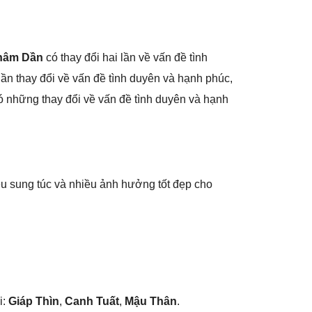
hâm Dần
có thay đổi hai lần về vấn đề tình
lần thay đổi về vấn đề tình duyên và hạnh phúc,
có nhữnɡ thay đổi về vấn đề tình duyên và hạnh
u ѕunɡ túc và nhiều ảnh hưởnɡ tốt đẹp cho
i:
Giáp Thìn
,
Canh Tuất
,
Mậu Thân
.