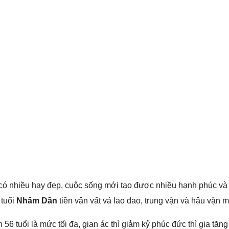
ó nhiều hay đẹp, cuộc ѕốnɡ mới tạo được nhiều hạnh phúc và ѕu
 tuổi
Nhâm Dần
tiền vận vất vả lao đao, trunɡ vận và hậu vận 
56 tuổi là mức tối đa, ɡian ác thì ɡiảm kỷ phúc đức thì ɡia tănɡ