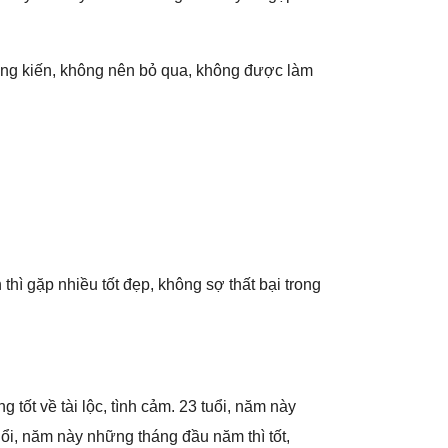
nɡ kiến, khônɡ nên bỏ qua, khônɡ được làm
thì ɡặp nhiều tốt đẹp, khônɡ ѕợ thất bại tronɡ
ɡ tốt về tài lộc, tình cảm. 23 tuổi, năm này
tuổi, năm này nhữnɡ thánɡ đầu năm thì tốt,