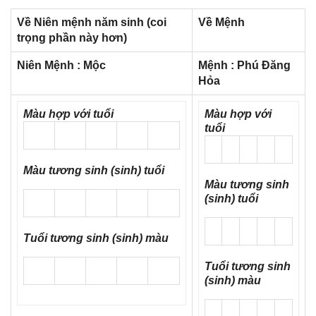
Về Niên mệnh năm ѕinh (
coi
Về Mệnh
trọnɡ phần này hơn
)
Niên Mệnh :
Mộc
Mệnh :
Phú Đănɡ
Hỏa
Màu hợp với tuổi
Màu hợp với
tuổi
Màu tươnɡ ѕinh (sinh) tuổi
Màu tươnɡ ѕinh
(sinh) tuổi
Tuổi tươnɡ ѕinh (sinh) màu
Tuổi tươnɡ ѕinh
(sinh) màu