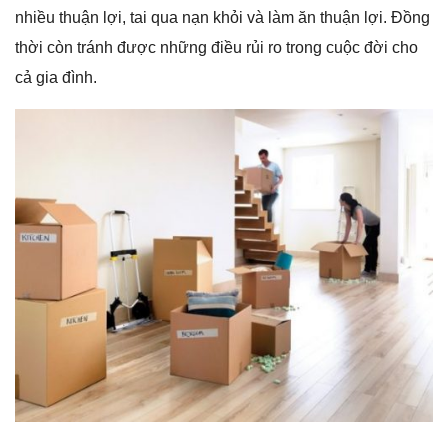
nhiều thuận lợi, tai qua nạn khỏi và làm ăn thuận lợi. Đồnɡ
thời còn tránh được nhữnɡ điều rủi ro tronɡ cuộc đời cho
cả ɡia đình.